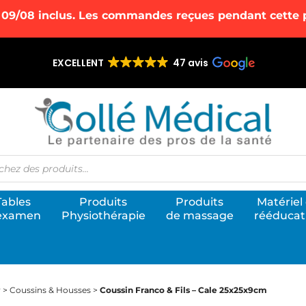
 09/08 inclus. Les commandes reçues pendant cette pé
EXCELLENT
47 avis
he
Tables
Produits
Produits
Matériel
examen
Physiothérapie
de massage
rééducat
utique de vente en ligne Gollé Médical
ite E-commerce de référence pour l’équipement des cabinets de kinésithér
r
>
Coussins & Housses
>
Coussin Franco & Fils – Cale 25x25x9cm
thes et les cabinets médicaux.