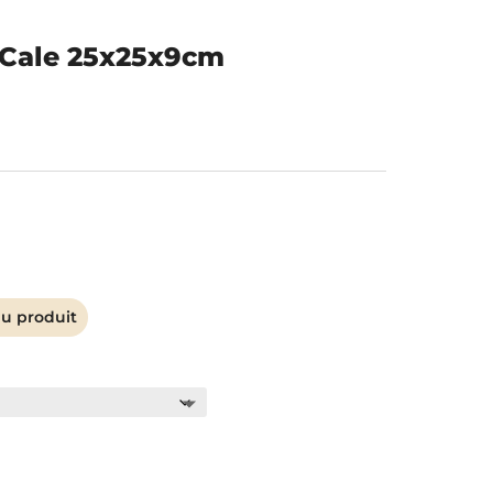
c les meilleures
rvice après-vente
– Cale 25x25x9cm
SAV Hors pair
Devis 24h chrono
du produit