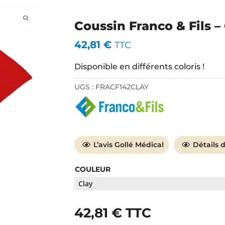
us apportons un choix des meilleurs matériels et équipements de kiné ave
, un conseil personnalisé, une relation de confiance de proximité et un se
r !
Coussin Franco & Fils 
42,81
€
TTC
Disponible en différents coloris !
UGS :
FRACF142CLAY
seil personnalisé
Livraison express
L’avis Gollé Médical
Détails 
COULEUR
42,81
€
TTC