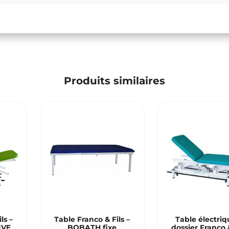
Produits similaires
ls –
Table Franco & Fils –
Table électriq
IVE
BOBATH fixe
dossier Franco 