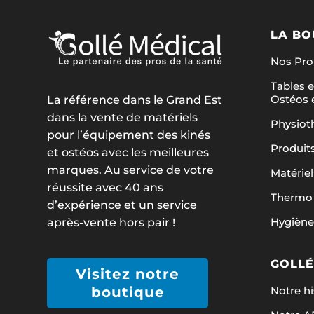
produit
LA BO
Nos Pr
Tables e
Ostéos 
La référence dans le Grand Est
dans la vente de matériels
Physiot
pour l’équipement des kinés
Produit
et ostéos avec les meilleures
marques. Au service de votre
Matériel
réussite avec 40 ans
Thermo 
d’expérience et un service
Hygiène
après-vente hors pair !
GOLLÉ
Visitez notre
Notre hi
boutique