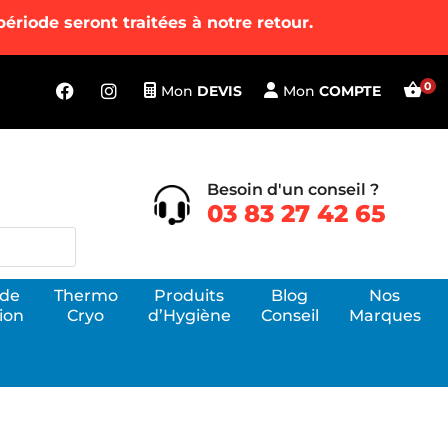
riode seront traitées à notre retour.
Mon
DEVIS
Mon
COMPTE
Besoin d'un conseil ?
03 83 27 42 65
 de
Thermo
Produits
Blog
Nos
ion
Cryo
d’Hygiène
Conseil
Marques
Voir tous
apeutes, les
nos produits