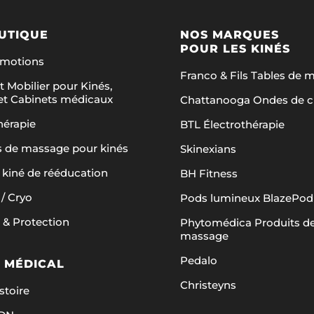
produit
produit
UTIQUE
NOS MARQUES
POUR LES KINÉS
omotions
Franco & Fils Tables de 
t Mobilier pour Kinés,
et Cabinets médicaux
Chattanooga Ondes de 
hérapie
BTL Électrothérapie
s de massage pour kinés
Skinexians
 kiné de rééducation
BH Fitness
/ Cryo
Pods lumineux BlazePod
 & Protection
Phytomédica Produits d
massage
Pedalo
 MÉDICAL
Christeyns
stoire