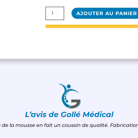
quantité
AJOUTER AU PANIER
de
Coussin
Franco
&
Fils
-
Cale
25x25x9cm
L’avis de Gollé Médical
 de la mousse en fait un coussin de qualité. Fabricatio