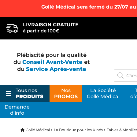
Gollé Médical sera fermé du 27/07 au
LIVRAISON GRATUITE
à partir de 100€
Plébiscité pour la qualité
du
Conseil Avant-Vente
et
du
Service Après-vente
Recherc
de
produits
Tous nos
Nos
La Société
PRODUITS
PROMOS
Gollé Médical
d’
Demande
d’info
La Bo
Votre s
Gollé Médical
>
La Boutique pour les Kinés
>
Tables & Mobilie
ostéopa