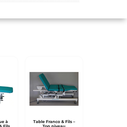
ue à
Table Franco & Fils –
& Fils
Top niveau