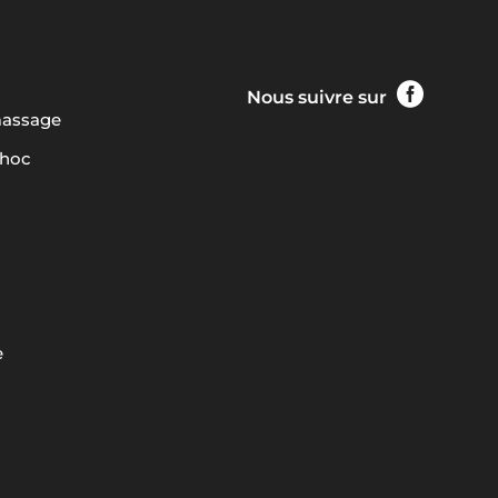
produit
produit

Nous suivre sur
massage
choc
e