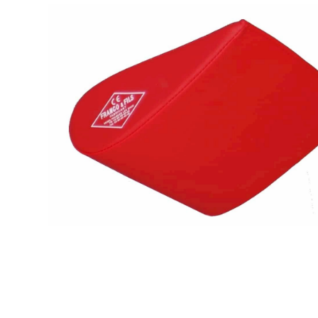
Nous vo
marques
hors pai
Con