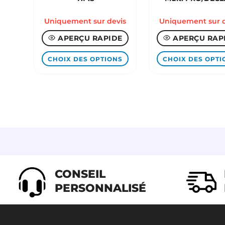
Uniquement sur devis
Uniquement sur d
APERÇU RAPIDE
APERÇU RAP
Ce
CHOIX DES OPTIONS
CHOIX DES OPTI
produit
a
plusieurs
variations.
Les
options
peuvent
être
choisies
CONSEIL
sur
PERSONNALISÉ
la
page
du