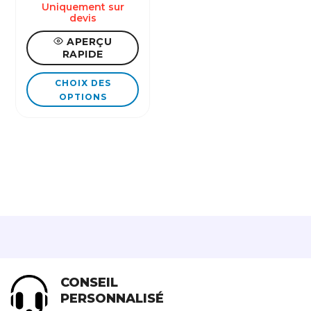
Uniquement sur
devis
APERÇU
RAPIDE
Ce
CHOIX DES
produit
OPTIONS
a
plusieurs
variations.
Les
options
peuvent
être
choisies
sur
la
CONSEIL
page
PERSONNALISÉ
du