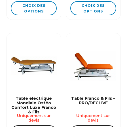
Ce
Ce
CHOIX DES
CHOIX DES
produit
produ
OPTIONS
OPTIONS
a
a
plusieurs
plusi
variations.
varia
Les
Les
options
opti
peuvent
peuv
être
être
choisies
chois
sur
sur
la
la
page
page
du
du
Table électrique
Table Franco & Fils –
Mondiale Ostéo
PRO/DÉCLIVE
produit
produ
Confort Luxe Franco
& Fils
Uniquement sur
Uniquement sur
devis
devis