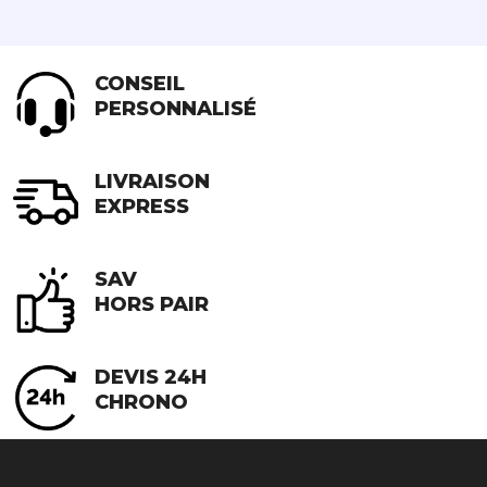
options
peuvent
être
CONSEIL
choisies
PERSONNALISÉ
sur
la
page
LIVRAISON
du
EXPRESS
produit
SAV
HORS PAIR
DEVIS 24H
CHRONO