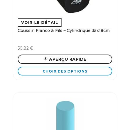
choisies
sur
la
page
du
Coussin Franco & Fils – Cylindrique 35x18cm
produit
50,82
€
APERÇU RAPIDE
CHOIX DES OPTIONS
Ce
produit
a
plusieurs
variations.
Les
options
peuvent