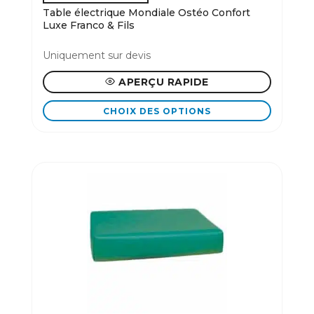
du
Table électrique Mondiale Ostéo Confort
produit
Luxe Franco & Fils
Uniquement sur devis
APERÇU RAPIDE
CHOIX DES OPTIONS
Ce
produit
a
plusieurs
variations.
Les
options
peuvent
être
choisies
sur
la