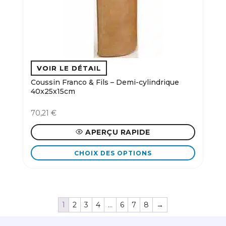
peuvent
être
choisies
sur
la
page
du
Coussin Franco & Fils – Demi-cylindrique
produit
40x25x15cm
70,21
€
APERÇU RAPIDE
CHOIX DES OPTIONS
Ce
produit
a
plusieurs
1
2
3
4
…
6
7
8
→
variations.
Les