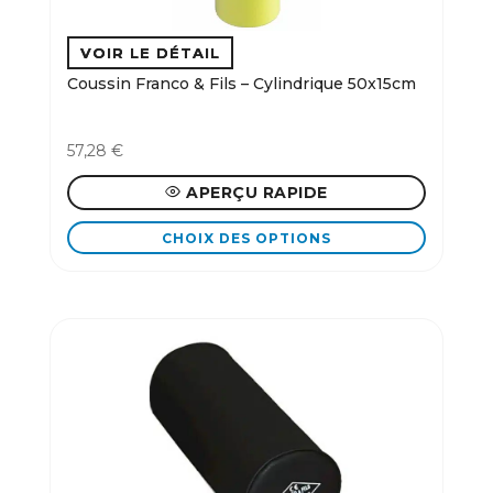
la
page
du
Coussin Franco & Fils – Cylindrique 50x15cm
produit
57,28
€
APERÇU RAPIDE
CHOIX DES OPTIONS
Ce
produit
a
plusieurs
variations.
Les
options
peuvent
être