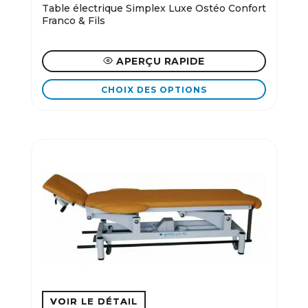
Table électrique Simplex Luxe Ostéo Confort
produit
Franco & Fils
APERÇU RAPIDE
CHOIX DES OPTIONS
Ce
produit
a
plusieurs
variations.
Les
options
peuvent
être
choisies
sur
la
page