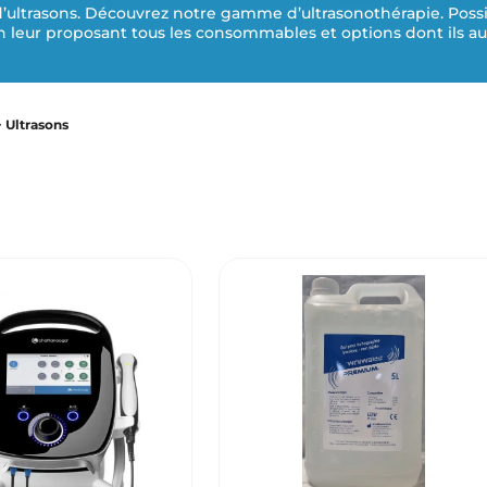
’ultrasons. Découvrez notre gamme d’ultrasonothérapie. Possibil
s
es de choc
leur proposant tous les consommables et options dont ils aur
p
la
ctrothérapie
ssothérapie – Dépressothérapie
>
Ultrasons
rasons
ar
rapies combinées
es courtes – Magnétothérapie
-gynécologie