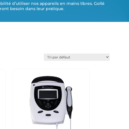
ité d’utiliser nos appareils en mains libres. Gollé
ans médicament. Pour parvenir à son objectif, le praticien kiné
ont besoin dans leur pratique.
eut utiliser des appareils de kiné tels que les ondes de choc, le
ser, l'électrothérapie...
Voir toute la gamme Physiothérapie