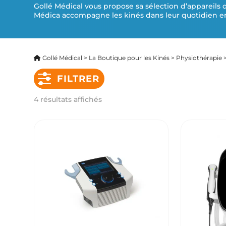
Gollé Médical vous propose sa sélection d’appareils d
Ond
Médica accompagne les kinés dans leur quotidien en 
Éle
Pre
Gollé Médical
>
La Boutique pour les Kinés
>
Physiothérapie
Ult
FILTRER
Tec
4 résultats affichés
Thé
Ond
Uro