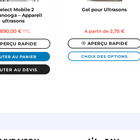
telect Mobile 2
Gel pour Ultrasons
anooga – Appareil
ultrasons
 890,00
€
A partir de
2,75
€
TTC
APERÇU RAPIDE
PERÇU RAPIDE
CHOIX DES OPTIONS
UTER AU PANIER
Ce
UTER AU DEVIS
produit
a
plusieurs
variations.
Les
options
peuvent
être
choisies