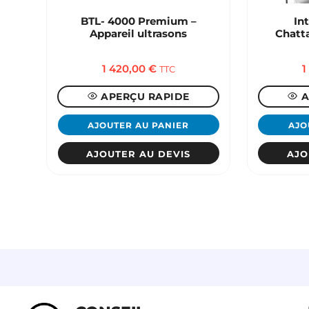
BTL- 4000 Premium –
In
Appareil ultrasons
Chatt
1 420,00
€
1
TTC
APERÇU RAPIDE
A
AJOUTER AU PANIER
AJO
AJOUTER AU DEVIS
AJO