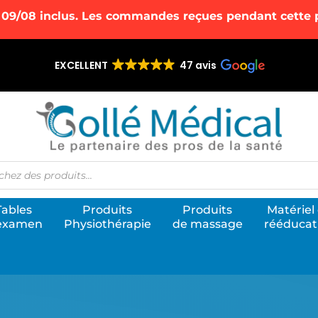
 09/08 inclus. Les commandes reçues pendant cette pé
EXCELLENT
47 avis
he
Tables
Produits
Produits
Matériel
examen
Physiothérapie
de massage
rééducat
mps magnétiques pulsés
M
U
er
p
s