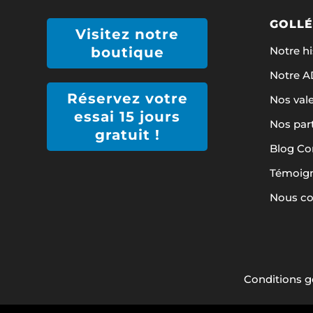
GOLLÉ
Visitez notre
Notre hi
boutique
Notre 
Réservez votre
Nos val
essai 15 jours
Nos par
gratuit !
Blog Co
Témoign
Nous co
Conditions g