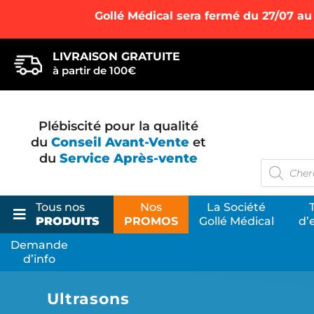
Gollé Médical sera fermé du 27/07 au
LIVRAISON GRATUITE
à partir de 100€
Plébiscité pour la qualité
du
Conseil Avant-Vente
et
du
Service Après-vente
Recherc
de
produits
Tous nos
Nos
La Société
PRODUITS
PROMOS
Gollé Médical
d’
Demande
d’info
Cha
Ultrasons
Las