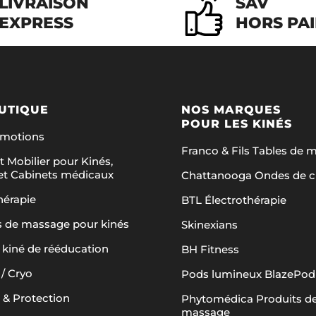
LIVRAISON
SAV
sur
EXPRESS
HORS PA
la
page
du
produit
UTIQUE
NOS MARQUES
POUR LES KINÉS
omotions
Franco & Fils Tables de 
t Mobilier pour Kinés,
et Cabinets médicaux
Chattanooga Ondes de 
hérapie
BTL Électrothérapie
s de massage pour kinés
Skinexians
 kiné de rééducation
BH Fitness
/ Cryo
Pods lumineux BlazePod
 & Protection
Phytomédica Produits d
massage