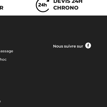
DEVIS 24H
IR
CHRONO

Nous suivre sur
massage
choc
e