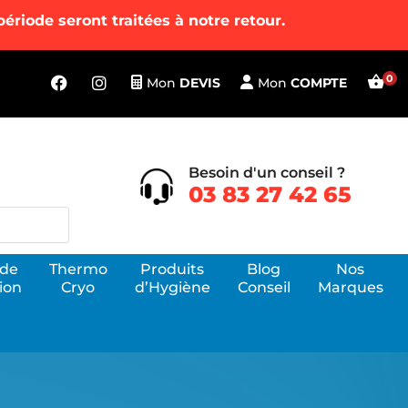
riode seront traitées à notre retour.
Mon
DEVIS
Mon
COMPTE
Besoin d'un conseil ?
03 83 27 42 65
 de
Thermo
Produits
Blog
Nos
ion
Cryo
d’Hygiène
Conseil
Marques
atériel kiné Physiothérapie
tilisés en complément de la thérapie manuelle, les appareils de
hysiothérapie permettent aux kinésithérapeutes d'améliorer la
anté physique et de rétablir la motricité par différents moyens