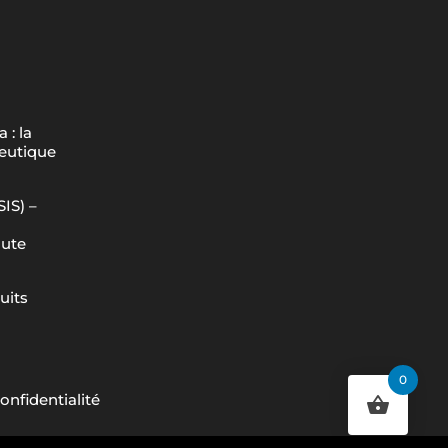
 : la
peutique
IS) –
aute
uits
0
onfidentialité