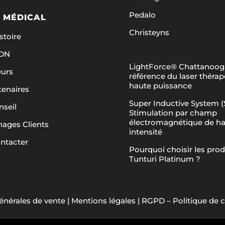
Pedalo
 MÉDICAL
Christeyns
stoire
ADN
LightForce® Chattanooga
eurs
référence du laser théra
haute puissance
tenaires
Super Inductive System (S
nseil
Stimulation par champ
électromagnétique de h
ages Clients
intensité
ntacter
Pourquoi choisir les prod
Tunturi Platinum ?
énérales de vente
|
Mentions légales
|
RGPD – Politique de c