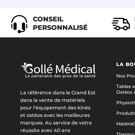
être
choisies
CONSEIL
sur
PERSONNALISÉ
la
page
du
produit
LA BO
Nos Pr
Tables e
Ostéos 
La référence dans le Grand Est
dans la vente de matériels
Physiot
pour l’équipement des kinés
Produit
et ostéos avec les meilleures
marques. Au service de votre
Matériel
réussite avec 40 ans
Thermo 