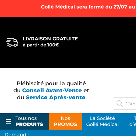
Gollé Médical sera fermé du 27/07 au
LIVRAISON GRATUITE
à partir de 100€
Plébiscité pour la qualité
du
Conseil Avant-Vente
et
du
Service Après-vente
Recherc
de
produits
Tous nos
Nos
La Société
PRODUITS
PROMOS
Gollé Médical
d’
Demande