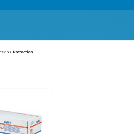
duits d’hygiène
P
A
tection
c
d
o
é
d
n
e
ction
>
Protection