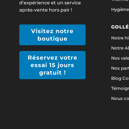
d’expérience et un service
Hygiène
après-vente hors pair !
GOLLÉ
Visitez notre
Notre hi
boutique
Notre 
Réservez votre
Nos val
essai 15 jours
Nos par
gratuit !
Blog Co
Témoign
Nous co