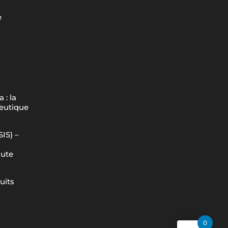
e
 : la
peutique
IS) –
aute
uits
0