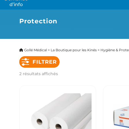
d’info
Pro
Protection
Pro
Gollé Médical
>
La Boutique pour les Kinés
>
Hygiène & Prote
FILTRER
2 résultats affichés