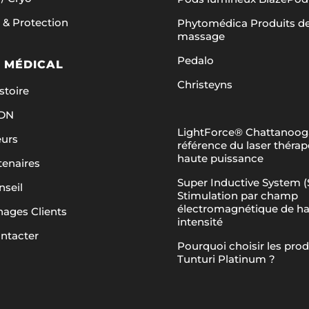
 & Protection
Phytomédica Produits d
massage
Pedalo
 MÉDICAL
Christeyns
stoire
ADN
LightForce® Chattanooga
eurs
référence du laser théra
haute puissance
tenaires
Super Inductive System (S
nseil
Stimulation par champ
électromagnétique de h
ages Clients
intensité
ntacter
Pourquoi choisir les prod
Tunturi Platinum ?