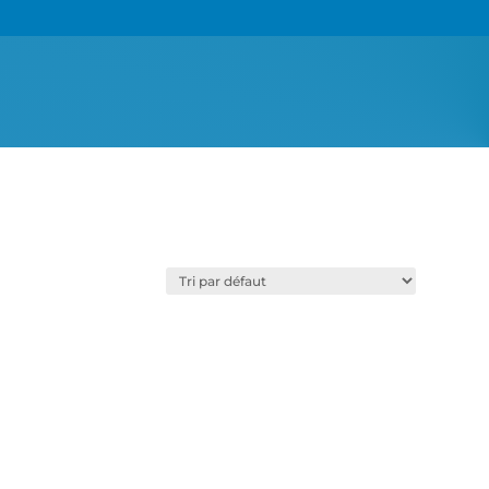
roduits d'hygiène pour les professionnels de santé
fin de vous garantir le top de l'hygiène sanitaire dans votre
abinet, Gollé médical vous propose une gamme de produits
'hygiène destinés à assurer un entretien et une désinfection
ptimale. Protégez vos équipements médicaux (tables d'examen,
quipements) et paramédicaux (tables, tabourets) avec nos
raps, nos housses de protection. Prenez soin de votre santé avec
otre gamme de savon, gels hydro-alcooliques, gants, charlottes
t masques.
Voir tous les produits d’hygiène