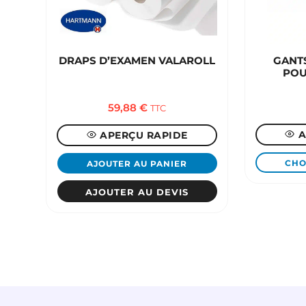
DRAPS D’EXAMEN VALAROLL
GANT
POU
59,88
€
TTC
A
APERÇU RAPIDE
CHO
AJOUTER AU PANIER
Ce
AJOUTER AU DEVIS
produit
a
plusieurs
variations.
Les
options
peuvent