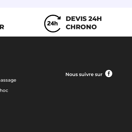
DEVIS 24H
IR
CHRONO

Nous suivre sur
massage
choc