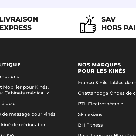
LIVRAISON
SAV
EXPRESS
HORS PA
UTIQUE
NOS MARQUES
POUR LES KINÉS
omotions
Franco & Fils Tables de 
t Mobilier pour Kinés,
et Cabinets médicaux
Chattanooga Ondes de 
hérapie
BTL Électrothérapie
s de massage pour kinés
Skinexians
 kiné de rééducation
BH Fitness
/ Cryo
Pods lumineux BlazePod