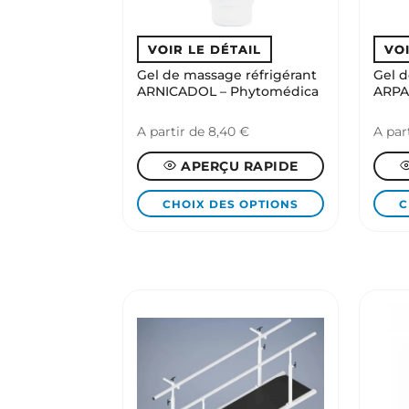
Gel de massage réfrigérant
Gel 
ARNICADOL – Phytomédica
ARPA
A partir de
8,40
€
A par
APERÇU RAPIDE
CHOIX DES OPTIONS
C
Ce
Ce
produit
produ
a
a
plusieurs
plusi
variations.
variat
Les
Les
options
optio
peuvent
peuv
être
être