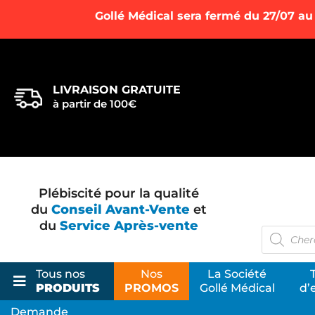
Gollé Médical sera fermé du 27/07 au
LIVRAISON GRATUITE
à partir de 100€
Plébiscité pour la qualité
du
Conseil Avant-Vente
et
du
Service Après-vente
Recherc
de
produits
Tous nos
Nos
La Société
PRODUITS
PROMOS
Gollé Médical
d’
Demande