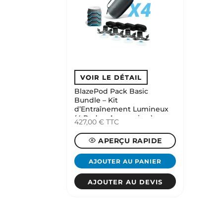
BlazePod Pack Basic
Bundle – Kit
d’Entraînement Lumineux
(4 Pods + Accessoires)
427,00
€
TTC
APERÇU RAPIDE
AJOUTER AU PANIER
AJOUTER AU DEVIS