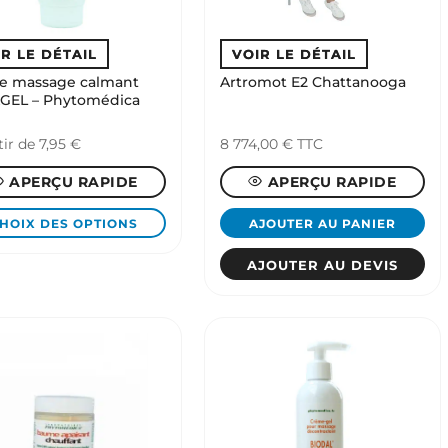
de massage calmant
Artromot E2 Chattanooga
GEL – Phytomédica
tir de
7,95
€
8 774,00
€
TTC
APERÇU RAPIDE
APERÇU RAPIDE
HOIX DES OPTIONS
AJOUTER AU PANIER
AJOUTER AU DEVIS
it
eurs
ions.
ns
ent