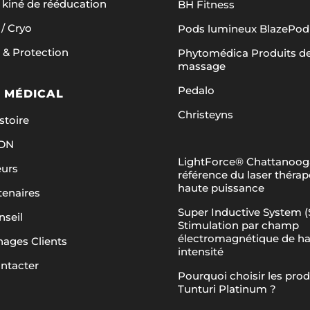
 kiné de rééducation
BH Fitness
/ Cryo
Pods lumineux BlazePod
 & Protection
Phytomédica Produits d
massage
Pedalo
 MÉDICAL
Christeyns
stoire
ADN
LightForce® Chattanooga
eurs
référence du laser théra
haute puissance
tenaires
Super Inductive System (S
nseil
Stimulation par champ
électromagnétique de h
ages Clients
intensité
ntacter
Pourquoi choisir les prod
Tunturi Platinum ?