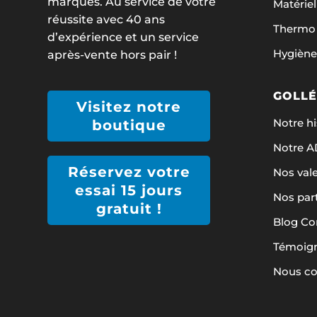
marques. Au service de votre
Matériel
réussite avec 40 ans
Thermo 
d’expérience et un service
Hygiène
après-vente hors pair !
GOLLÉ
Visitez notre
Notre hi
boutique
Notre 
Réservez votre
Nos val
essai 15 jours
Nos par
gratuit !
Blog Co
Témoign
Nous co