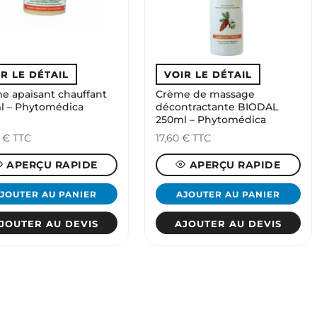
ies
it
e apaisant chauffant
Crème de massage
l – Phytomédica
décontractante BIODAL
250ml – Phytomédica
0
€
TTC
17,60
€
TTC
APERÇU RAPIDE
APERÇU RAPIDE
JOUTER AU PANIER
AJOUTER AU PANIER
JOUTER AU DEVIS
AJOUTER AU DEVIS