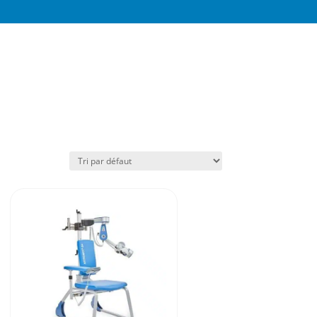
Voir tous
apeutes, les
nos produits
c les meilleures
rvice après-vente
SAV Hors pair
Devis 24h chrono