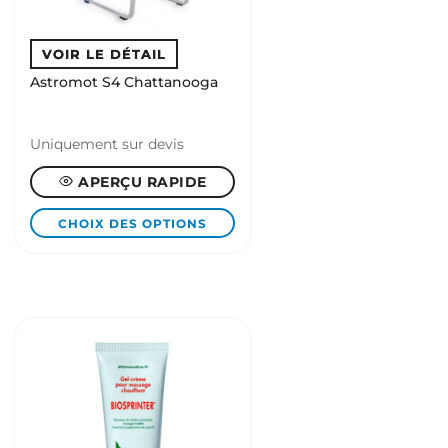
Astromot S4 Chattanooga
Uniquement sur devis
APERÇU RAPIDE
CHOIX DES OPTIONS
Ce
produit
a
plusieurs
variations.
Les
options
peuvent
être