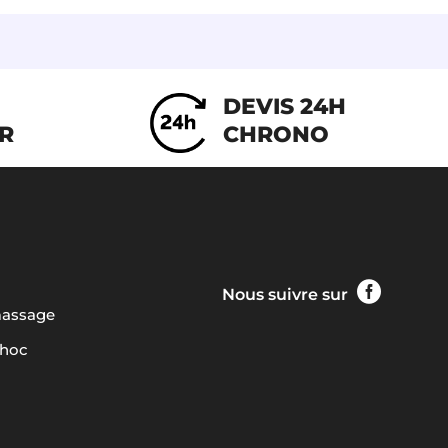
DEVIS 24H
IR
CHRONO

Nous suivre sur
massage
choc