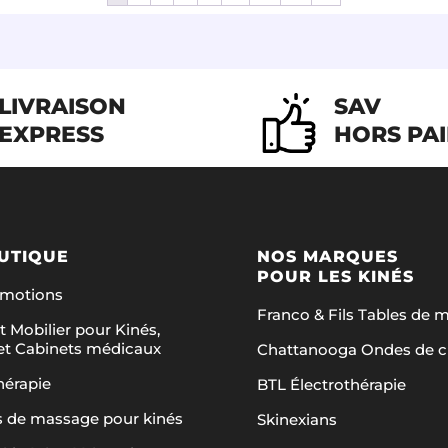
LIVRAISON
SAV
EXPRESS
HORS PA
UTIQUE
NOS MARQUES
POUR LES KINÉS
omotions
Franco & Fils Tables de 
t Mobilier pour Kinés,
et Cabinets médicaux
Chattanooga Ondes de 
hérapie
BTL Électrothérapie
s de massage pour kinés
Skinexians