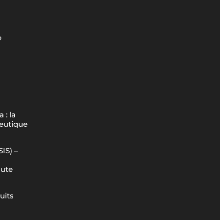
e
 : la
peutique
IS) –
aute
uits