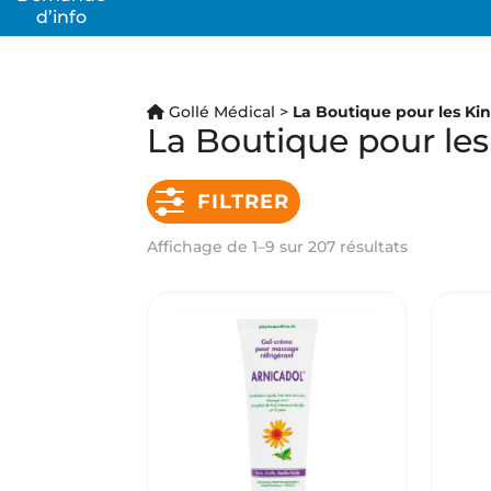
d’info
La Bo
Votre s
ostéopa
Gollé Médical
>
La Boutique pour les Ki
Nous vo
La Boutique pour les
marques
hors pai
FILTRER
Affichage de 1–9 sur 207 résultats
Con