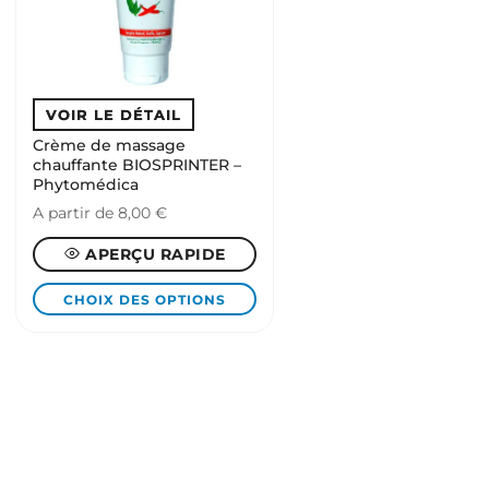
choisies
sur
la
page
du
produit
Crème de massage
chauffante BIOSPRINTER –
Phytomédica
A partir de
8,00
€
APERÇU RAPIDE
CHOIX DES OPTIONS
Ce
produit
a
plusieurs
variations.
Les
options