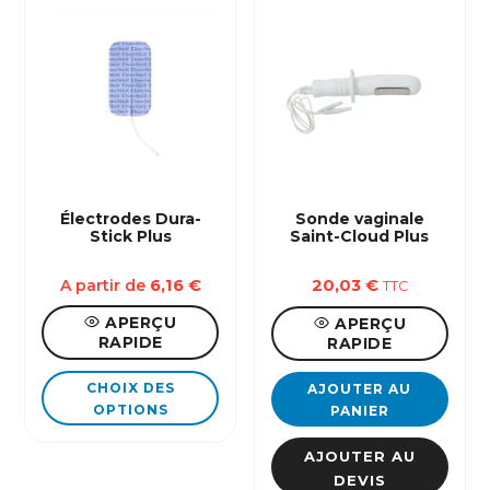
Électrodes Dura-
Sonde vaginale
Stick Plus
Saint-Cloud Plus
A partir de
6,16
€
20,03
€
TTC
APERÇU
APERÇU
RAPIDE
RAPIDE
Ce
CHOIX DES
AJOUTER AU
produit
OPTIONS
PANIER
a
AJOUTER AU
plusieurs
DEVIS
variations.