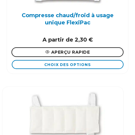
Compresse chaud/froid à usage
unique FlexiPac
A partir de
2,30
€
APERÇU RAPIDE
CHOIX DES OPTIONS
Ce
produit
a
plusieurs
variations.
Les
options
peuvent
être
choisies