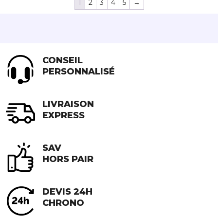
1
2
3
4
5
→
variations.
Les
options
peuvent
être
CONSEIL
choisies
PERSONNALISÉ
sur
la
page
LIVRAISON
du
EXPRESS
produit
SAV
HORS PAIR
DEVIS 24H
CHRONO