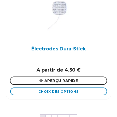
Les
options
peuvent
être
choisies
sur
la
page
Électrodes Dura-Stick
du
produit
A partir de
4,50
€
APERÇU RAPIDE
CHOIX DES OPTIONS
Ce
produit
a
plusieurs