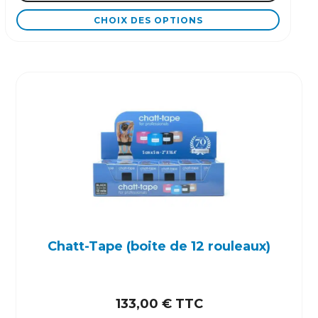
CHOIX DES OPTIONS
Ce
produit
a
plusieurs
variations.
Les
options
peuvent
être
choisies
sur
la
page
Chatt-Tape (boite de 12 rouleaux)
du
produit
133,00
€
TTC