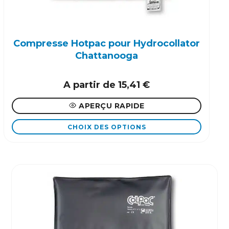
sur
la
page
Compresse Hotpac pour Hydrocollator
du
Chattanooga
produit
A partir de
15,41
€
APERÇU RAPIDE
CHOIX DES OPTIONS
Ce
produit
a
plusieurs
variations.
Les
options
peuvent