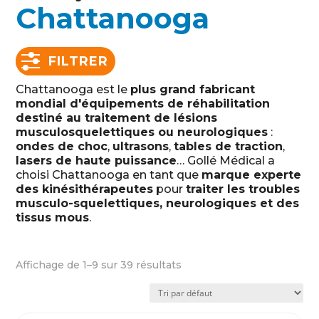
Chattanooga
FILTRER
Chattanooga est le
plus grand fabricant
mondial d'équipements de réhabilitation
destiné au traitement de lésions
musculosquelettiques ou neurologiques
:
ondes de choc
,
ultrasons
,
tables de traction
,
lasers de haute puissance
… Gollé Médical a
choisi Chattanooga en tant que
marque experte
des kinésithérapeutes
pour
traiter les troubles
musculo-squelettiques, neurologiques et des
tissus mous
.
Affichage de 1–9 sur 39 résultats