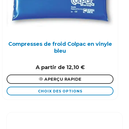
peuvent
être
choisies
sur
la
page
Compresses de froid Colpac en vinyle
du
bleu
produit
A partir de
12,10
€
APERÇU RAPIDE
CHOIX DES OPTIONS
Ce
produit
a
plusieurs
variations.