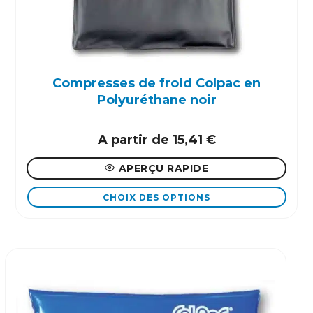
être
choisies
sur
la
page
Compresses de froid Colpac en
du
Polyuréthane noir
produit
A partir de
15,41
€
APERÇU RAPIDE
CHOIX DES OPTIONS
Ce
produit
a
plusieurs
variations.
Les
options