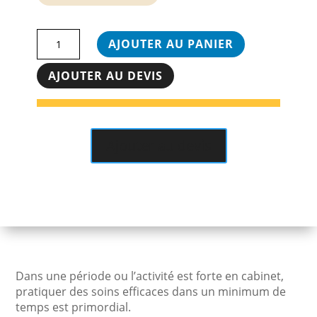
quantité
AJOUTER AU PANIER
de
Intelect
AJOUTER AU DEVIS
RPW
Lite
Chattanooga
-
Ajouter au devis
Ondes
de
choc
Dans une période ou l’activité est forte en cabinet,
pratiquer des soins efficaces dans un minimum de
temps est primordial.