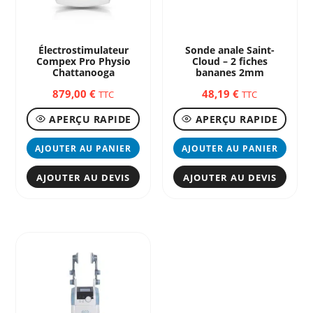
sur
sur
la
la
page
page
Électrostimulateur
Sonde anale Saint-
Compex Pro Physio
Cloud – 2 fiches
du
du
Chattanooga
bananes 2mm
produit
produ
879,00
€
48,19
€
TTC
TTC
APERÇU RAPIDE
APERÇU RAPIDE
AJOUTER AU PANIER
AJOUTER AU PANIER
AJOUTER AU DEVIS
AJOUTER AU DEVIS