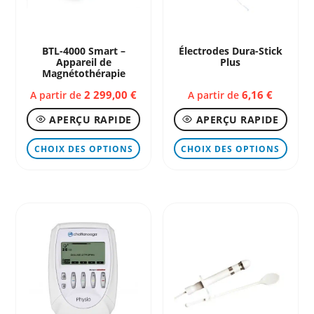
BTL-4000 Smart –
Électrodes Dura-Stick
Appareil de
Plus
Magnétothérapie
2 299,00
€
6,16
€
A partir de
A partir de
APERÇU RAPIDE
APERÇU RAPIDE
Ce
Ce
CHOIX DES OPTIONS
CHOIX DES OPTIONS
produit
produ
a
a
plusieurs
plusi
variations.
variat
Les
Les
options
optio
peuvent
peuve
être
être
choisies
chois