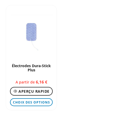
Électrodes Dura-Stick
Plus
6,16
€
A partir de
APERÇU RAPIDE
Ce
CHOIX DES OPTIONS
produit
a