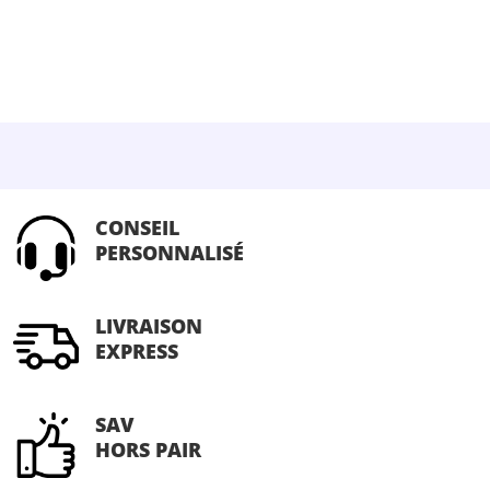
plusieurs
variations.
Les
options
peuvent
être
choisies
sur
CONSEIL
la
PERSONNALISÉ
page
du
produit
LIVRAISON
EXPRESS
SAV
HORS PAIR