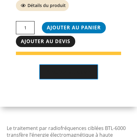
Détails du produit
quantité
AJOUTER AU PANIER
de
BTL-
AJOUTER AU DEVIS
6000
Élite
TR-
Therapy
Ajouter au devis
Le traitement par radiofréquences ciblées BTL-6000
transfère l’énergie électromagnétique à haute