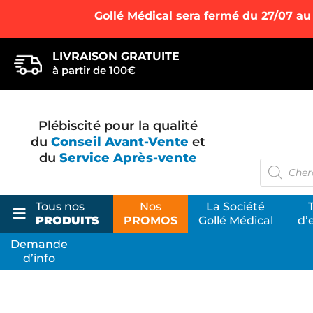
Gollé Médical sera fermé du 27/07 au
LIVRAISON GRATUITE
à partir de 100€
Plébiscité pour la qualité
du
Conseil Avant-Vente
et
du
Service Après-vente
Recherc
de
produits
Tous nos
Nos
La Société
PRODUITS
PROMOS
Gollé Médical
d’
Demande
d’info
La Bo
Votre s
ostéopa