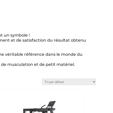
c les meilleures
rvice après-vente
ut un symbole !
ment et de satisfaction du résultat obtenu
SAV Hors pair
Devis 24h chrono
ne véritable référence dans le monde du
de musculation et de petit matériel.