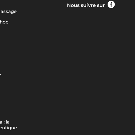

Nous suivre sur
massage
choc
e
 : la
peutique