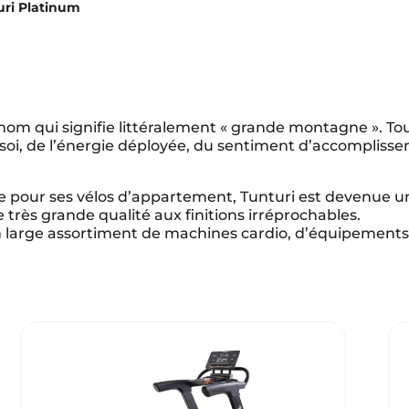
uri Platinum
us apportons un choix des meilleurs matériels et équipements de kiné ave
, un conseil personnalisé, une relation de confiance de proximité et un se
r !
nom qui signifie littéralement « grande montagne ». To
soi, de l’énergie déployée, du sentiment d’accomplisse
seil personnalisé
Livraison express
e pour ses vélos d’appartement, Tunturi est devenue u
très grande qualité aux finitions irréprochables.
 large assortiment de machines cardio, d’équipements 