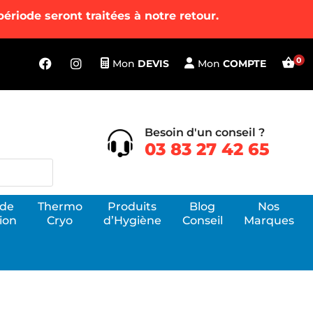
riode seront traitées à notre retour.
Mon
DEVIS
Mon
COMPTE
Besoin d'un conseil ?
03 83 27 42 65
 de
Thermo
Produits
Blog
Nos
ion
Cryo
d’Hygiène
Conseil
Marques
Voir tous
apeutes, les
nos produits