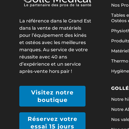
Nos Pr
Tables e
Ostéos 
La référence dans le Grand Est
dans la vente de matériels
Physiot
pour l’équipement des kinés
Produit
et ostéos avec les meilleures
marques. Au service de votre
Matériel
réussite avec 40 ans
Thermo 
d’expérience et un service
Hygiène
après-vente hors pair !
GOLLÉ
Visitez notre
Notre hi
boutique
Notre 
Réservez votre
Nos val
essai 15 jours