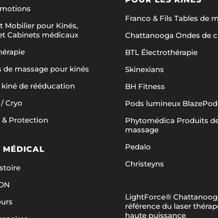
omotions
Franco & Fils Tables de 
t Mobilier pour Kinés,
et Cabinets médicaux
Chattanooga Ondes de 
hérapie
BTL Électrothérapie
s de massage pour kinés
Skinexians
 kiné de rééducation
BH Fitness
/ Cryo
Pods lumineux BlazePod
 & Protection
Phytomédica Produits d
massage
Pedalo
 MÉDICAL
Christeyns
stoire
ADN
LightForce® Chattanooga
eurs
référence du laser théra
haute puissance