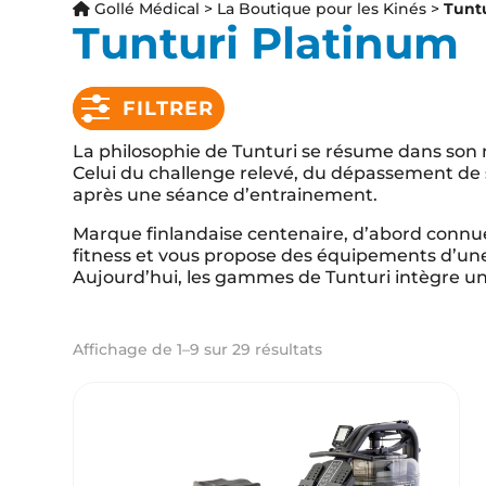
Gollé Médical
>
La Boutique pour les Kinés
>
Tunt
Nous vo
Tunturi Platinum
marques
hors pai
FILTRER
La philosophie de Tunturi se résume dans son 
Celui du challenge relevé, du dépassement de 
après une séance d’entrainement.
Con
Marque finlandaise centenaire, d’abord connu
fitness et vous propose des équipements d’une 
Aujourd’hui, les gammes de Tunturi intègre un
Affichage de 1–9 sur 29 résultats