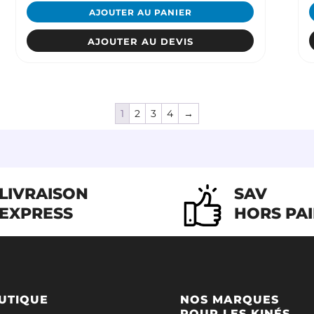
AJOUTER AU PANIER
AJOUTER AU DEVIS
1
2
3
4
→
LIVRAISON
SAV
EXPRESS
HORS PA
UTIQUE
NOS MARQUES
POUR LES KINÉS