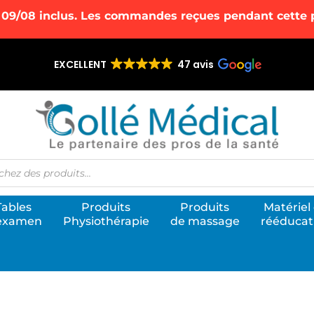
 09/08 inclus. Les commandes reçues pendant cette pé
EXCELLENT
47 avis
he
Tables
Produits
Produits
Matériel
examen
Physiothérapie
de massage
rééducat
utique de vente en ligne Gollé Médical
ite E-commerce de référence pour l’équipement des cabinets de kinésithér
thes et les cabinets médicaux.