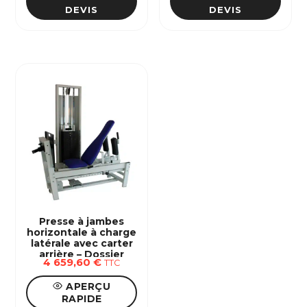
DEVIS
DEVIS
Presse à jambes
horizontale à charge
latérale avec carter
arrière – Dossier
4 659,60
€
TTC
réglable 80, 100 ou
120kg
APERÇU
RAPIDE