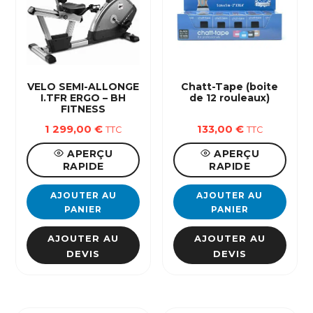
VELO SEMI-ALLONGE
Chatt-Tape (boite
I.TFR ERGO – BH
de 12 rouleaux)
FITNESS
1 299,00
€
133,00
€
TTC
TTC
APERÇU
APERÇU
RAPIDE
RAPIDE
AJOUTER AU
AJOUTER AU
PANIER
PANIER
AJOUTER AU
AJOUTER AU
DEVIS
DEVIS