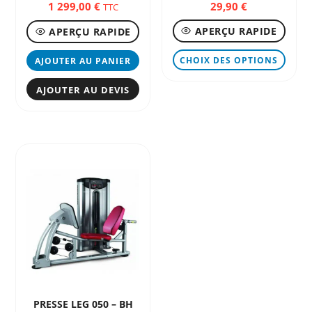
1 299,00
€
29,90
€
TTC
APERÇU RAPIDE
APERÇU RAPIDE
Ce
CHOIX DES OPTIONS
AJOUTER AU PANIER
produ
a
AJOUTER AU DEVIS
plusi
variat
Les
optio
peuve
être
chois
sur
la
page
du
produ
PRESSE LEG 050 – BH