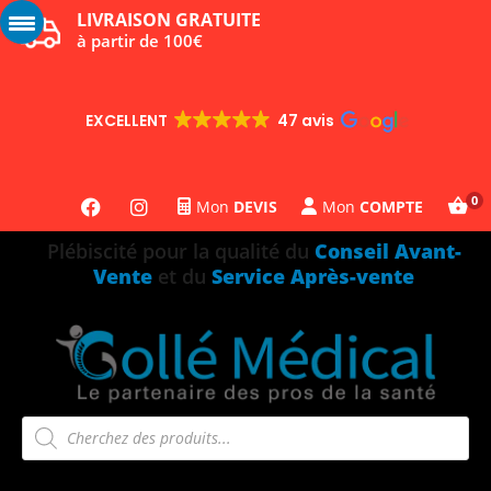
LIVRAISON GRATUITE
à partir de 100€
EXCELLENT
47 avis
Mon
DEVIS
Mon
COMPTE
Plébiscité pour la qualité du
Conseil Avant-
Vente
et du
Service Après-vente
Recherche
de
produits