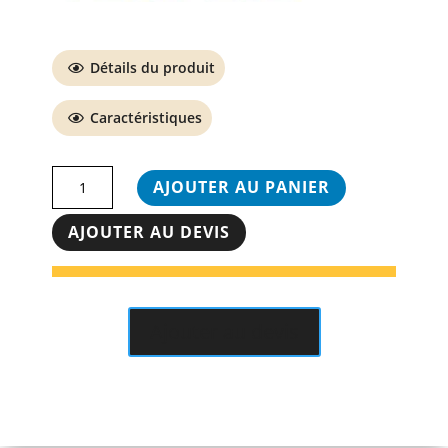
Détails du produit
Caractéristiques
quantité
AJOUTER AU PANIER
de
V-
AJOUTER AU DEVIS
Series
Dual
Abducter/Adductor
Tunturi
Ajouter au devis
Platinum