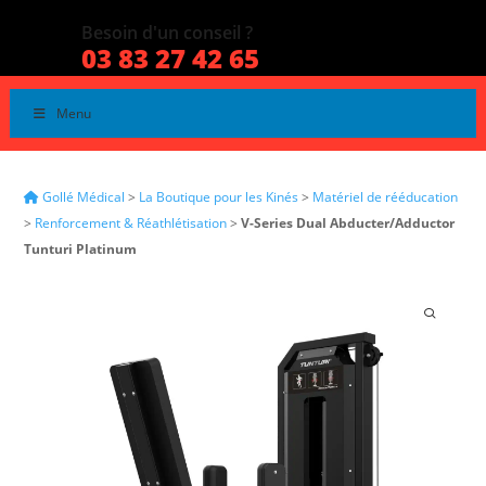
Besoin d'un conseil ?
03 83 27 42 65
Menu
Gollé Médical
>
La Boutique pour les Kinés
>
Matériel de rééducation
>
Renforcement & Réathlétisation
>
V-Series Dual Abducter/Adductor
Tunturi Platinum