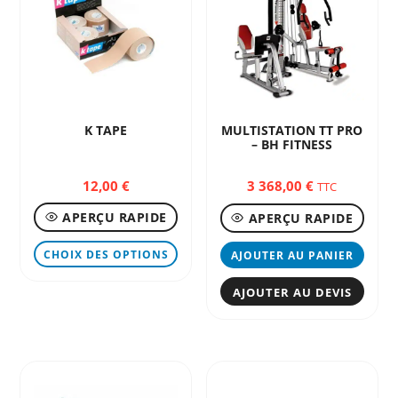
K TAPE
MULTISTATION TT PRO
– BH FITNESS
12,00
€
3 368,00
€
TTC
APERÇU RAPIDE
APERÇU RAPIDE
Ce
CHOIX DES OPTIONS
AJOUTER AU PANIER
produit
a
AJOUTER AU DEVIS
plusieurs
variations.
Les
options