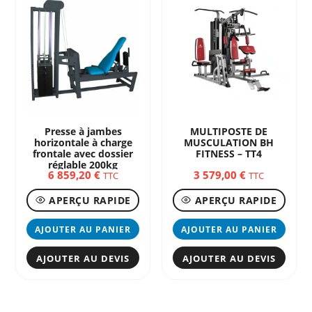
peuvent
être
choisies
sur
la
page
du
produit
Presse à jambes
MULTIPOSTE DE
horizontale à charge
MUSCULATION BH
frontale avec dossier
FITNESS – TT4
réglable 200kg
6 859,20
€
3 579,00
€
TTC
TTC
APERÇU RAPIDE
APERÇU RAPIDE
AJOUTER AU PANIER
AJOUTER AU PANIER
AJOUTER AU DEVIS
AJOUTER AU DEVIS