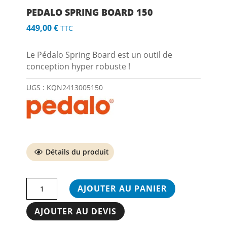
PEDALO SPRING BOARD 150
449,00
€
TTC
Le Pédalo Spring Board est un outil de
conception hyper robuste !
UGS :
KQN2413005150
Détails du produit
quantité
AJOUTER AU PANIER
de
PEDALO
AJOUTER AU DEVIS
SPRING