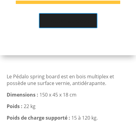
BOARD
150
Ajouter au devis
Le Pédalo spring board est en bois multiplex et
possède une surface vernie, antidérapante.
Dimensions :
150 x 45 x 18 cm
Poids :
22 kg
Poids de charge supporté :
15 à 120 kg.