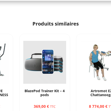
Produits similaires
UE
BlazePod Trainer Kit – 4
Artromot E
TNESS
pods
Chattanoog
369,00
€
8 774,00
€
C
TTC
T