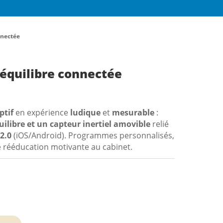
Voir tous
s, les ostéopathes
nos produits
nnectée
meilleures
après-vente hors
’équilibre connectée
ptif
en expérience
ludique
et
mesurable
:
ilibre et un capteur inertiel amovible
relié
2.0
(iOS/Android). Programmes personnalisés,
SAV Hors pair
Devis 24h chrono
ne rééducation motivante au cabinet.