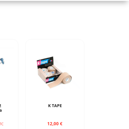
2
K TAPE
a
12,00
€
TC