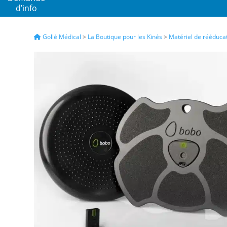
d’info
La Bo
Votre s
Gollé Médical
>
La Boutique pour les Kinés
>
Matériel de rééduca
et les 
Nous vo
marques
pair !
Con