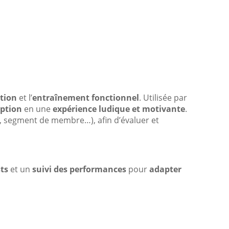
tion
et l’
entraînement fonctionnel
. Utilisée par
eption
en une
expérience ludique et motivante
.
re, segment de membre…), afin d’évaluer et
sts
et un
suivi des performances
pour
adapter