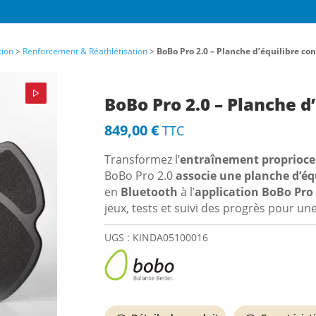
utique de vente en ligne Gollé Médical
ite E-commerce de référence pour l’équipement des cabinets de kinésithérapeute
tion
>
Renforcement & Réathlétisation
>
BoBo Pro 2.0 – Planche d’équilibre co
cabinets médicaux.
us apportons un choix des meilleurs matériels et équipements de kiné avec les 
, un conseil personnalisé, une relation de confiance de proximité et un service 
BoBo Pro 2.0 – Planche d
849,00
€
TTC
Transformez l’
entraînement proprioce
BoBo Pro 2.0
associe une planche d’équ
en
Bluetooth
à l’
application BoBo Pro 
seil personnalisé
Livraison express
jeux, tests et suivi des progrès pour u
UGS :
KINDA05100016