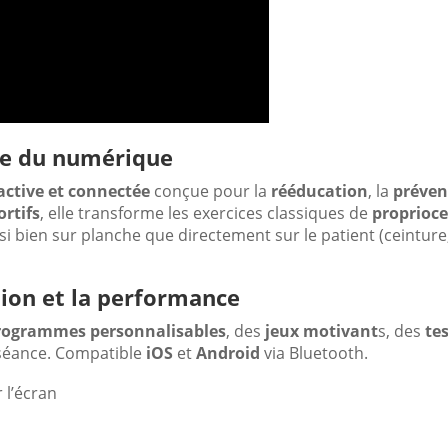
ère du numérique
active et connectée
conçue pour la
rééducation
, la
préven
ortifs
, elle transforme les exercices classiques de
proprioc
ussi bien sur planche que directement sur le patient (ceintu
tion et la performance
rogrammes personnalisables
, des
jeux motivant
s, des
te
 séance. Compatible
iOS
et
Android
via Bluetooth.
 l’écran