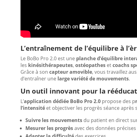
L’entraînement de l’équilibre à l’
Le BoBo Pro 2.0 est une
planche d’équilibre inter
les
kinésithérapeutes
,
ostéopathes
et
coachs sp
Grâce à son
capteur amovible
, vous travaillez a
d’entraîner une
large variété de mouvements
.
Un outil innovant pour la rééduca
L’
application dédiée BoBo Pro 2.0
propose des p
l’intensité
et objectiver les progrès séance après
Suivre les mouvements
du patient en direct sur
Mesurer les progrès
avec des données précises
Adapter la difficulté
des exercices