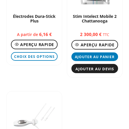
Électrodes Dura-Stick
Stim Intelect Mobile 2
Plus
Chattanooga
6,16
€
2 300,00
€
A partir de
TTC
APERÇU RAPIDE
APERÇU RAPIDE
Ce
CHOIX DES OPTIONS
AJOUTER AU PANIER
produit
a
AJOUTER AU DEVIS
plusieurs
variations.
Les
options
peuvent
être
choisies
sur