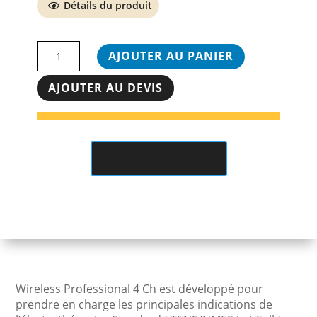
Détails du produit
quantité
AJOUTER AU PANIER
de
Stimulateur
AJOUTER AU DEVIS
Wireless
professional
4CH
Chattanooga
Ajouter au devis
Wireless Professional 4 Ch est développé pour
prendre en charge les principales indications de