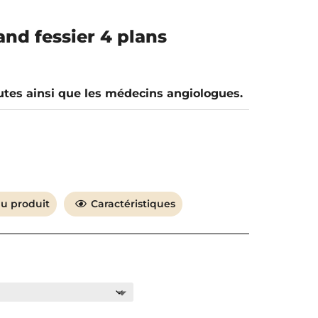
c les meilleures
rvice après-vente
and fessier 4 plans
utes ainsi que les médecins angiologues.
SAV Hors pair
Devis 24h chrono
du produit
Caractéristiques