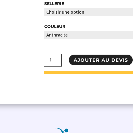
SELLERIE
COULEUR
quantité
AJOUTER AU DEVIS
de
Table
Franco
&
Fils
-
Grand
fessier
4
plans