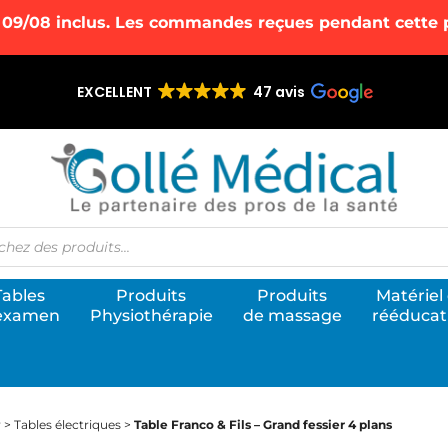
 09/08 inclus. Les commandes reçues pendant cette pé
EXCELLENT
47 avis
he
Tables
Produits
Produits
Matériel
examen
Physiothérapie
de massage
rééducat
utique de vente en ligne Gollé Médical
ite E-commerce de référence pour l’équipement des cabinets de kinésithér
r
>
Tables électriques
>
Table Franco & Fils – Grand fessier 4 plans
thes et les cabinets médicaux.