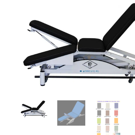
Nous vo
marques
hors pai
Con