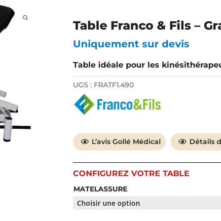
us apportons un choix des meilleurs matériels et équipements de kiné ave
, un conseil personnalisé, une relation de confiance de proximité et un se
r !
Table Franco & Fils – Gr
Uniquement sur devis
Table idéale pour les kinésithérape
UGS :
FRATF1.490
seil personnalisé
Livraison express
L’avis Gollé Médical
Détails 
MATELASSURE