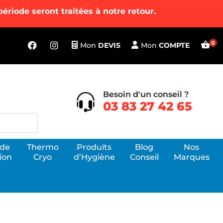
riode seront traitées à notre retour.
Mon
DEVIS
Mon
COMPTE
Besoin d'un conseil ?
03 83 27 42 65
 de
Thermo
Produits
Blog
Nos
ion
Cryo
d’Hygiène
Conseil
Marques
Voir tous
apeutes, les
nos produits