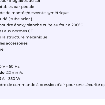
pour inégalités du sol
otables par pédale
e de montée/descente symétrique
dé ( tube acier )
poudre époxy blanche cuite au four à 200°C
es aux normes CE
r la structure mécanique
les accessoires
ie
0 V – 50 Hz
de :
22 mm/s
,5 A – 350 W
e de commande à pression d’air pour une sécurité op