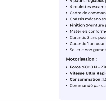
4 patins réglables 
4 roulettes escam
Cadre de command
Châssis mécano sou
Finition :
Peinture 
Matériels conform
Garantie 3 ans pou
Garantie 1 an pour 
Sellerie non garant
Motorisation :
Force :
6000 N – 23
Vitesse Ultra Rapi
Consommation :
1
Commandé par cadr