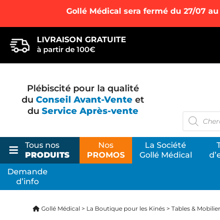
Gollé Médical sera fermé du 27/07 au
LIVRAISON GRATUITE
à partir de 100€
Plébiscité pour la qualité
du
Conseil Avant-Vente
et
du
Service Après-vente
Recherc
de
produits
Tous nos
Nos
La Société
PRODUITS
PROMOS
Gollé Médical
d’
Demande
d’info
La Bo
Votre s
Gollé Médical
>
La Boutique pour les Kinés
>
Tables & Mobilie
ostéopa