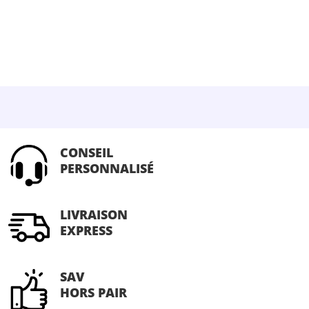
plusieurs
variations.
Les
options
peuvent
être
choisies
sur
CONSEIL
la
PERSONNALISÉ
page
du
produit
LIVRAISON
EXPRESS
SAV
HORS PAIR