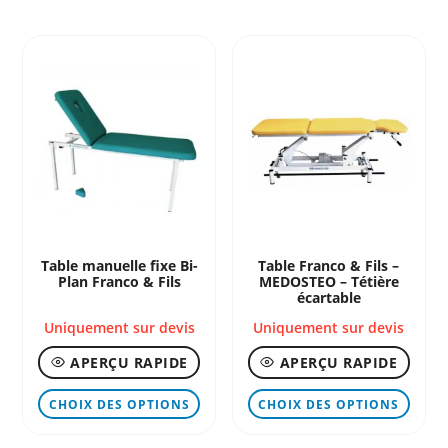
plusieurs
plusi
variations.
variat
Les
Les
options
optio
peuvent
peuve
être
être
choisies
chois
sur
sur
la
la
page
page
Table manuelle fixe Bi-
Table Franco & Fils –
du
Plan Franco & Fils
MEDOSTEO – Tétière
du
produit
écartable
produ
Uniquement sur devis
Uniquement sur devis
APERÇU RAPIDE
APERÇU RAPIDE
Ce
Ce
CHOIX DES OPTIONS
CHOIX DES OPTIONS
produit
produ
a
a