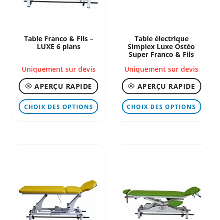
Table Franco & Fils –
Table électrique
LUXE 6 plans
Simplex Luxe Ostéo
Super Franco & Fils
Uniquement sur devis
Uniquement sur devis
APERÇU RAPIDE
APERÇU RAPIDE
Ce
Ce
CHOIX DES OPTIONS
CHOIX DES OPTIONS
produit
produ
a
a
plusieurs
plusi
variations.
variat
Les
Les
options
optio
peuvent
peuve
être
être
choisies
chois