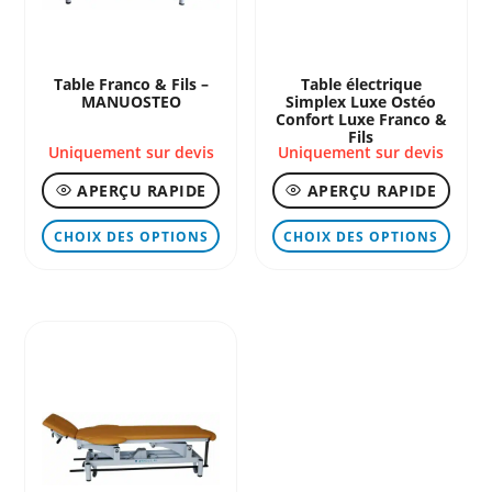
sur
sur
la
la
page
page
Table Franco & Fils –
Table électrique
MANUOSTEO
Simplex Luxe Ostéo
du
du
Confort Luxe Franco &
produit
produ
Fils
Uniquement sur devis
Uniquement sur devis
APERÇU RAPIDE
APERÇU RAPIDE
Ce
Ce
CHOIX DES OPTIONS
CHOIX DES OPTIONS
produit
produ
a
a
plusieurs
plusi
variations.
variat
Les
Les
options
optio
peuvent
peuve
être
être
choisies
chois