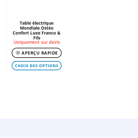
sur
sur
la
la
page
page
Table électrique
Mondiale Ostéo
du
du
Confort Luxe Franco &
produit
produ
Fils
Uniquement sur devis
APERÇU RAPIDE
Ce
CHOIX DES OPTIONS
produit
a
plusieurs
variations.
Les
options
peuvent
être
choisies