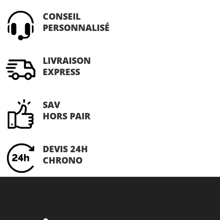
sur
CONSEIL
la
PERSONNALISÉ
page
du
produit
LIVRAISON
EXPRESS
SAV
HORS PAIR
DEVIS 24H
CHRONO