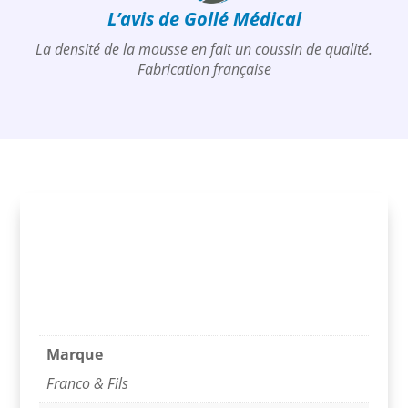
L’avis de Gollé Médical
La densité de la mousse en fait un coussin de qualité.
Fabrication française
Longueur :
60 cm
Largeur :
45 cm
Épaisseur :
30 cm
Densité mousse :
32 kg/m3
Marque
Franco & Fils