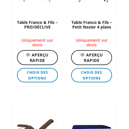
Table Franco & Fils –
Table Franco & Fils –
PRO/DÉCLIVE
Petit fessier 4 plans
Uniquement sur
Uniquement sur
devis
devis
APERÇU
APERÇU
RAPIDE
RAPIDE
Ce
Ce
CHOIX DES
CHOIX DES
produit
produit
OPTIONS
OPTIONS
a
a
plusieurs
plusieur
variations.
variation
Les
Les
options
options
peuvent
peuvent
être
être