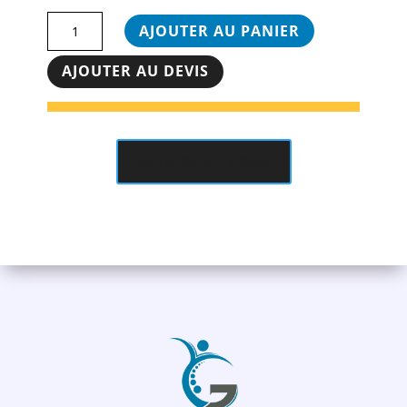
quantité
AJOUTER AU PANIER
de
Coussin
AJOUTER AU DEVIS
Franco
&
Fils
-
Ajouter au devis
Triangulaire
60x45x30cm