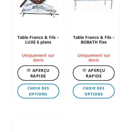
choisies
choisies
sur
sur
la
la
page
page
Table Franco & Fils –
Table Franco & Fils –
du
du
LUXE 6 plans
BOBATH fixe
produit
produit
Uniquement sur
Uniquement sur
devis
devis
APERÇU
APERÇU
RAPIDE
RAPIDE
Ce
Ce
CHOIX DES
CHOIX DES
produit
produit
OPTIONS
OPTIONS
a
a
plusieurs
plusieur
variations.
variation
Les
Les
options
options