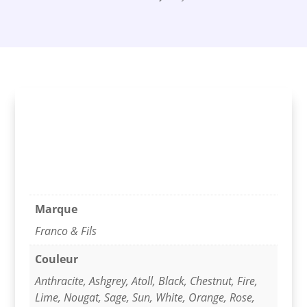
Longueur :
60 cm
Largeur :
45 cm
Épaisseur :
15 cm
Mousse densité
32 kg/m3
Marque
Franco & Fils
Couleur
Anthracite
,
Ashgrey
,
Atoll
,
Black
,
Chestnut
,
Fire
,
Lime
,
Nougat
,
Sage
,
Sun
,
White
,
Orange
,
Rose
,