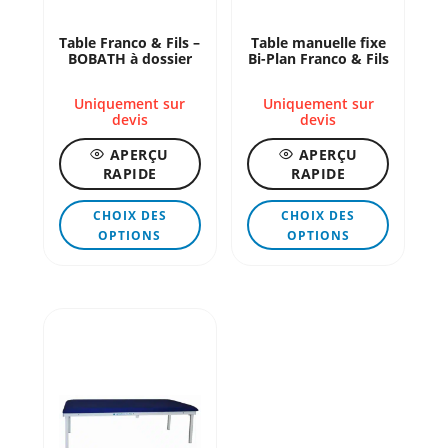
page
page
Table Franco & Fils –
Table manuelle fixe
du
du
BOBATH à dossier
Bi-Plan Franco & Fils
produit
produit
Uniquement sur
Uniquement sur
devis
devis
APERÇU
APERÇU
RAPIDE
RAPIDE
Ce
Ce
CHOIX DES
CHOIX DES
produit
produit
OPTIONS
OPTIONS
a
a
plusieurs
plusieur
variations.
variation
Les
Les
options
options
peuvent
peuvent
être
être
choisies
choisies