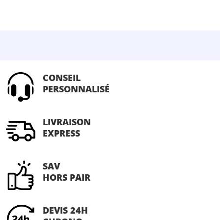
être
choisies
sur
la
page
du
CONSEIL
produit
PERSONNALISÉ
LIVRAISON
EXPRESS
SAV
HORS PAIR
DEVIS 24H