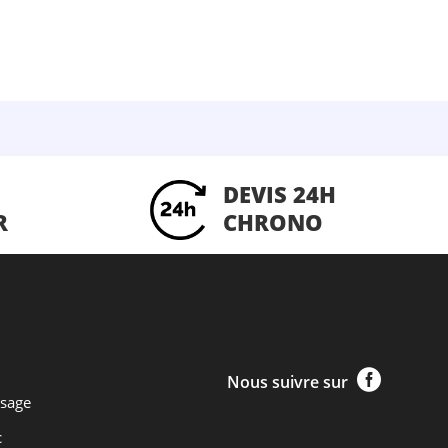
DEVIS 24H
R
CHRONO

Nous suivre sur
ssage
c