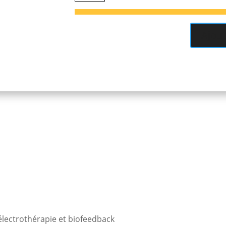
Sonde
vaginale
Saint-
Ajout
Cloud
Plus
électrothérapie et biofeedback