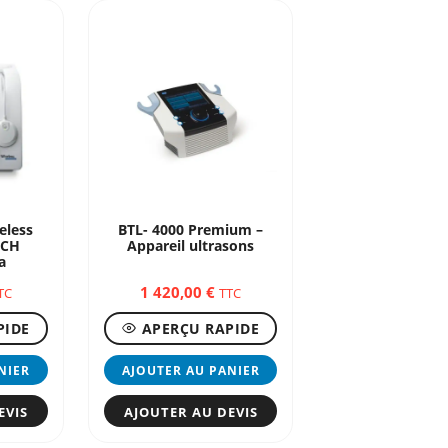
eless
BTL- 4000 Premium –
4CH
Appareil ultrasons
a
1 420,00
€
TC
TTC
PIDE
APERÇU RAPIDE
NIER
AJOUTER AU PANIER
EVIS
AJOUTER AU DEVIS