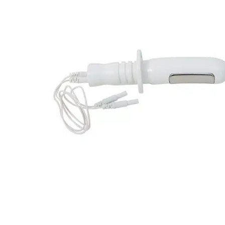
Nous vo
marques
pair !
Con