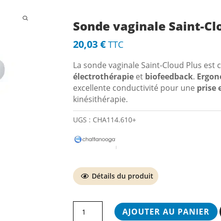
us apportons un choix des meilleurs matériels et équipements de kiné avec les 
, un conseil personnalisé, une relation de confiance de proximité et un service 
Sonde vaginale Saint-Cl
20,03
€
TTC
La sonde vaginale Saint-Cloud Plus est
électrothérapie
et
biofeedback
.
Ergon
excellente conductivité pour une
prise 
seil personnalisé
Livraison express
kinésithérapie.
UGS :
CHA114.610+
Détails du produit
quantité
AJOUTER AU PANIER
de