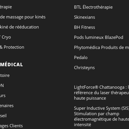
érapie
BTL Électrothérapie
 de massage pour kinés
Skinexians
 kiné de rééducation
BH Fitness
 Cryo
Pods lumineux BlazePod
& Protection
Phytomédica Produits de 
Pedalo
 MÉDICAL
Christeyns
toire
DN
LightForce® Chattanooga : 
référence du laser thérapeu
urs
haute puissance
enaires
Super Inductive System (SIS
Stimulation par champ
seil
électromagnétique de haut
intensité
ges Clients