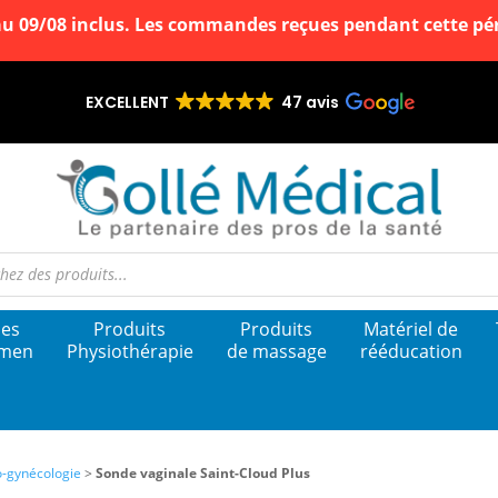
au 09/08 inclus. Les commandes reçues pendant cette péri
EXCELLENT
47 avis
e
les
Produits
Produits
Matériel de
amen
Physiothérapie
de massage
rééducation
utique de vente en ligne Gollé Médical
ite E-commerce de référence pour l’équipement des cabinets de kinésithérapeute
-gynécologie
>
Sonde vaginale Saint-Cloud Plus
cabinets médicaux.