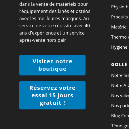
dans la vente de matériels pour
Physioth
l’équipement des kinés et ostéos
Produits
avec les meilleures marques. Au
service de votre réussite avec 40
Matériel
ans d’expérience et un service
Thermo /
après-vente hors pair !
Hygiène 
Visitez notre
GOLLÉ
boutique
Notre his
Notre A
Réservez votre
essai 15 jours
Nos vale
gratuit !
Nos part
Blog Con
Témoigna