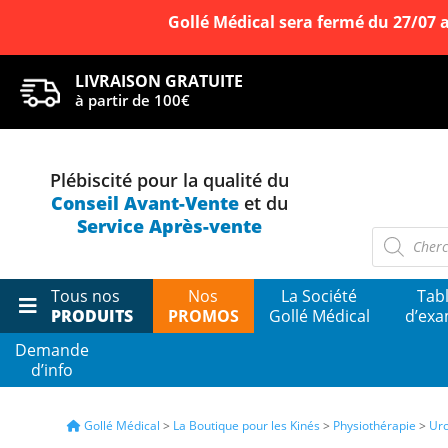
Gollé Médical sera fermé du 27/07 
LIVRAISON GRATUITE
à partir de 100€
Plébiscité pour la qualité du
Conseil Avant-Vente
et du
Service Après-vente
Recherch
de
produits
Tous nos
Nos
La Société
Tab
PRODUITS
PROMOS
Gollé Médical
d’ex
Demande
d’info
La Bo
Votre s
Gollé Médical
>
La Boutique pour les Kinés
>
Physiothérapie
>
Uro
et les 