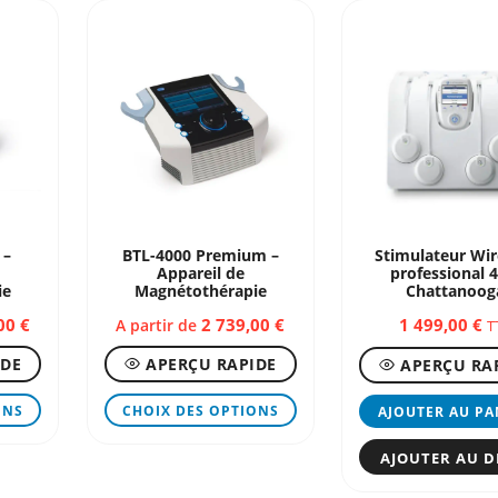
 –
BTL-4000 Premium –
Stimulateur Wir
Appareil de
professional 
ie
Magnétothérapie
Chattanoog
,00
€
2 739,00
€
1 499,00
€
A partir de
T
IDE
APERÇU RAPIDE
APERÇU RA
Ce
Ce
ONS
CHOIX DES OPTIONS
AJOUTER AU PA
produit
produit
a
a
AJOUTER AU D
plusieurs
plusieurs