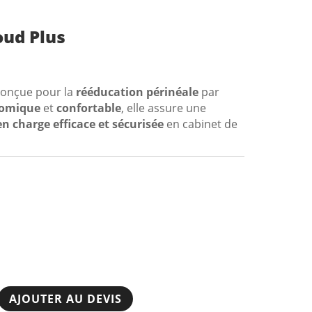
meilleures
après-vente hors
oud Plus
 conçue pour la
rééducation périnéale
par
omique
et
confortable
, elle assure une
en charge efficace et sécurisée
en cabinet de
SAV Hors pair
Devis 24h chrono
AJOUTER AU DEVIS