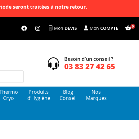
ode seront traitées à notre retour.
Mon
DEVIS
Mon
COMPTE
Besoin d'un conseil ?
03 83 27 42 65
Thermo
Produits
Blog
Nos
Cryo
d’Hygiène
Conseil
Marques
Voir tous
s, les ostéopathes
nos produits