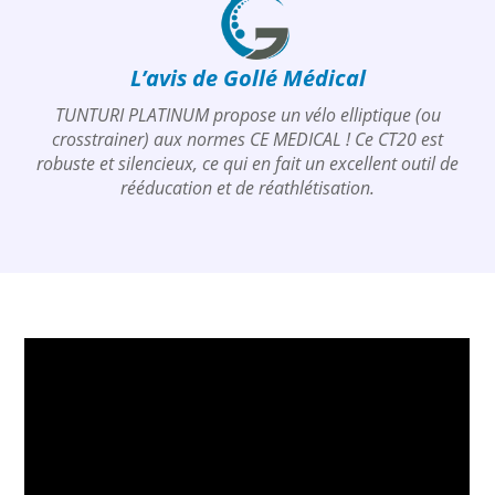
L’avis de Gollé Médical
TUNTURI PLATINUM propose un vélo elliptique (ou
crosstrainer) aux normes CE MEDICAL ! Ce CT20 est
robuste et silencieux, ce qui en fait un excellent outil de
rééducation et de réathlétisation.