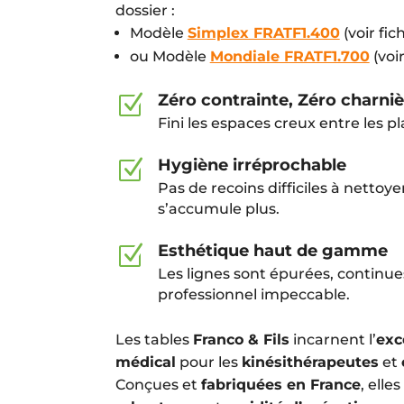
dossier :
Modèle
Simplex FRATF1.400
(voir fic
ou Modèle
Mondiale FRATF1.700
(voir
Zéro contrainte, Zéro charni
Z
Fini les espaces creux entre les pl
Hygiène irréprochable
Z
Pas de recoins difficiles à nettoye
s’accumule plus.
Esthétique haut de gamme
Z
Les lignes sont épurées, continu
professionnel impeccable.
Les tables
Franco & Fils
incarnent l’
exc
médical
pour les
kinésithérapeutes
et
Conçues et
fabriquées en France
, elles