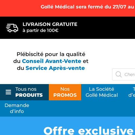
Gollé Médical sera fermé du 27/07 au
LIVRAISON GRATUITE
à partir de 100€
Plébiscité pour la qualité
du
Conseil Avant-Vente
et
du
Service Après-vente
Recherc
de
produits
Tous nos
Nos
La Société
PRODUITS
PROMOS
Gollé Médical
d’
Demande
d’info
La Bo
Votre s
Offre exclusive
ostéopa