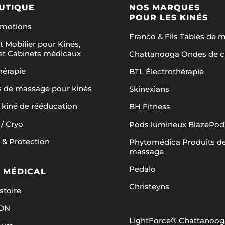
UTIQUE
NOS MARQUES
POUR LES KINÉS
omotions
Franco & Fils Tables de 
t Mobilier pour Kinés,
et Cabinets médicaux
Chattanooga Ondes de 
hérapie
BTL Électrothérapie
s de massage pour kinés
Skinexians
 kiné de rééducation
BH Fitness
/ Cryo
Pods lumineux BlazePod
 & Protection
Phytomédica Produits d
massage
Pedalo
 MÉDICAL
Christeyns
stoire
ADN
LightForce® Chattanooga