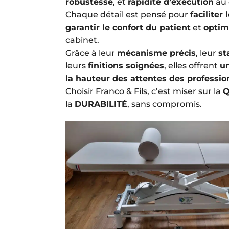
robustesse
, et
rapidité d’exécution
au 
Chaque détail est pensé pour
faciliter
garantir le confort du patient
et
optim
cabinet.
Grâce à leur
mécanisme précis
, leur
st
leurs
finitions soignées
, elles offrent
un
la hauteur des attentes des professio
Choisir Franco & Fils, c’est miser sur la
Q
la
DURABILITÉ
, sans compromis.