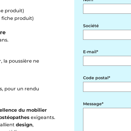
he produit)
 fiche produit)
Société
ère
ans.
E-mail*
r, la poussière ne
Code postal*
es, pour un rendu
Message*
ellence du mobilier
ostéopathes
exigeants.
 allient
design
,