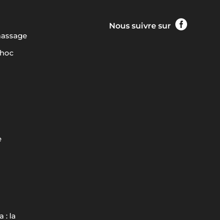

Nous suivre sur
massage
choc
e
 : la