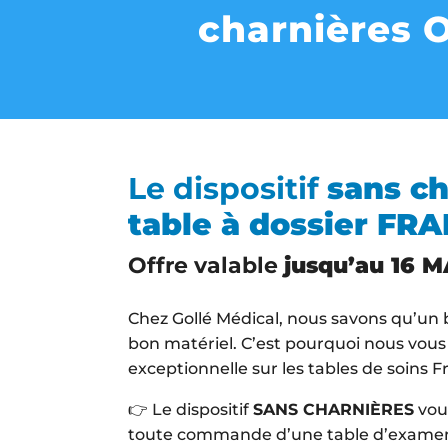
Nous vo
charnières O
marques
hors pai
Le dispositif
sans c
Con
table à dossier FR
Offre valable
jusqu’au 16 
Chez Gollé Médical, nous savons qu’un 
bon matériel. C’est pourquoi nous vous
exceptionnelle sur les tables de soins Fr
👉 Le dispositif
SANS CHARNIÈRES
vou
toute commande d’une table d’examen 