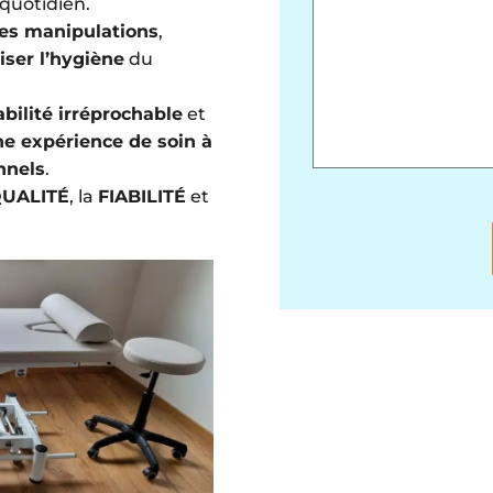
quotidien.
 les manipulations
,
iser l’hygiène
du
abilité irréprochable
et
e expérience de soin à
nnels
.
UALITÉ
, la
FIABILITÉ
et
Veuillez laisser ce cha