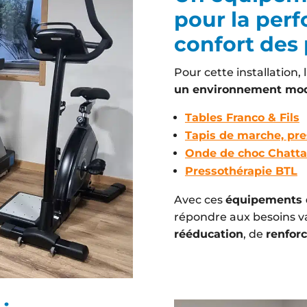
pour la perf
confort des 
Pour cette installation, l’
un environnement mode
Tables Franco & Fils
Tapis de marche, pres
Onde de choc Chatt
Pressothérapie BTL
Avec ces
équipements 
répondre aux besoins var
rééducation
, de
renfor