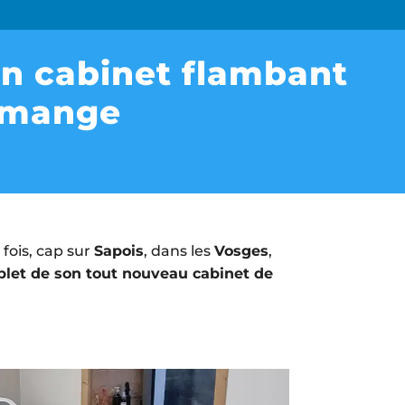
Voir tous
apeutes, les
 un cabinet flambant
nos produits
c les meilleures
emange
rvice après-vente
 fois, cap sur
Sapois
, dans les
Vosges
,
SAV Hors pair
Devis 24h chrono
et de son tout nouveau cabinet de