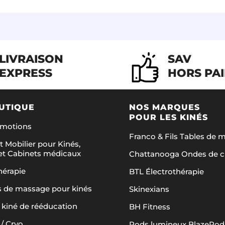
LIVRAISON
SAV
EXPRESS
HORS PA
UTIQUE
NOS MARQUES
POUR LES KINÉS
omotions
Franco & Fils Tables de 
t Mobilier pour Kinés,
et Cabinets médicaux
Chattanooga Ondes de 
hérapie
BTL Électrothérapie
s de massage pour kinés
Skinexians
 kiné de rééducation
BH Fitness
/ Cryo
Pods lumineux BlazePod