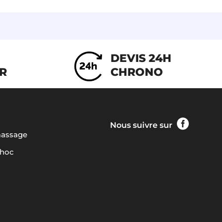
DEVIS 24H
IR
CHRONO

Nous suivre sur
massage
choc