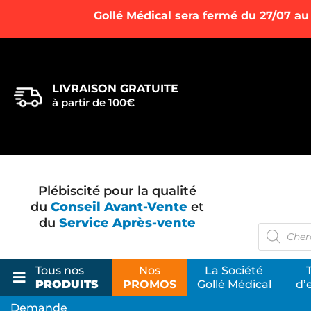
Gollé Médical sera fermé du 27/07 au
LIVRAISON GRATUITE
à partir de 100€
Plébiscité pour la qualité
du
Conseil Avant-Vente
et
du
Service Après-vente
Recherc
de
produits
Tous nos
Nos
La Société
PRODUITS
PROMOS
Gollé Médical
d’
Demande