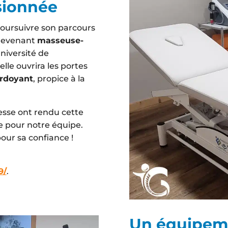
sionnée
poursuivre son parcours
 devenant
masseuse-
Université de
lle ouvrira les portes
erdoyant
, propice à la
lesse ont rendu cette
e pour notre équipe.
ur sa confiance !
9/
.
Un équipem