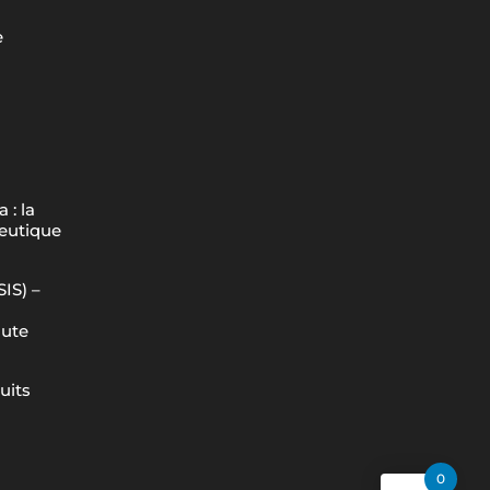
e
 : la
peutique
IS) –
aute
uits
0