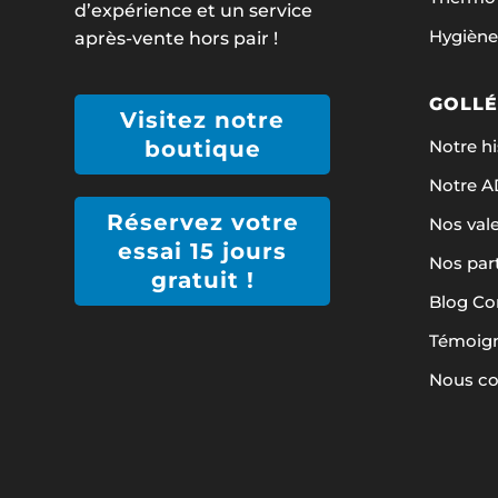
d’expérience et un service
Hygiène
après-vente hors pair !
GOLLÉ
Visitez notre
Notre hi
boutique
Notre 
Réservez votre
Nos val
essai 15 jours
Nos par
gratuit !
Blog Co
Témoign
Nous co