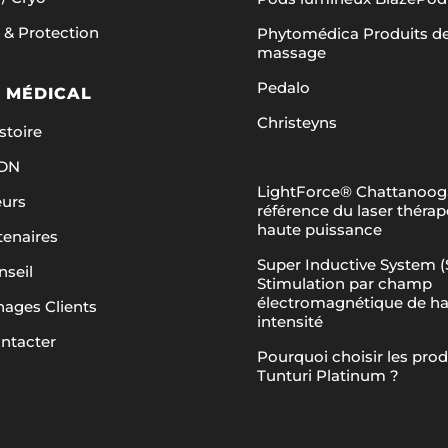
 & Protection
Phytomédica Produits d
massage
Pedalo
 MÉDICAL
Christeyns
stoire
ADN
LightForce® Chattanooga
eurs
référence du laser théra
haute puissance
tenaires
Super Inductive System (S
nseil
Stimulation par champ
électromagnétique de h
ages Clients
intensité
ntacter
Pourquoi choisir les prod
Tunturi Platinum ?