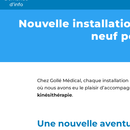
d’info
La Bo
Votre s
Nouvelle installati
ostéopa
Nous vo
neuf 
marques
hors pai
Chez Gollé Médical, chaque installation 
Con
où nous avons eu le plaisir d’accompa
kinésithérapie
.
Une nouvelle avent