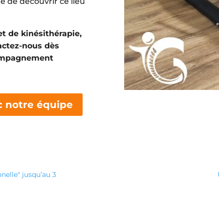
e de découvrir ce lieu
 de kinésithérapie,
actez-nous dès
compagnement
 notre équipe
elle" jusqu’au 3