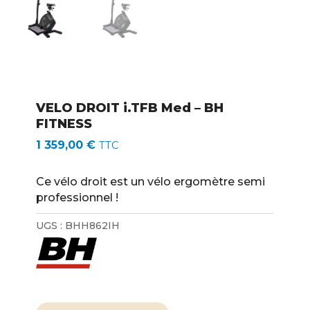
VELO DROIT i.TFB Med – BH
FITNESS
1 359,00
€
TTC
Ce vélo droit est un vélo ergomètre semi
professionnel !
UGS :
BHH862IH