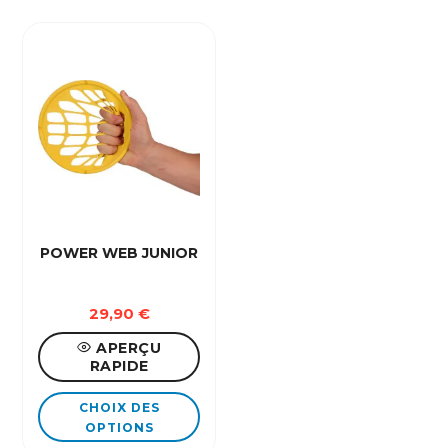
POWER WEB JUNIOR
29,90
€
APERÇU
RAPIDE
Ce
CHOIX DES
produit
OPTIONS
a