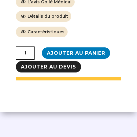
L’avis Gollé Médical
Détails du produit
Caractéristiques
quantité
AJOUTER AU PANIER
de
VELO
AJOUTER AU DEVIS
DROIT
i.TFB
Med
-
BH
FITNESS