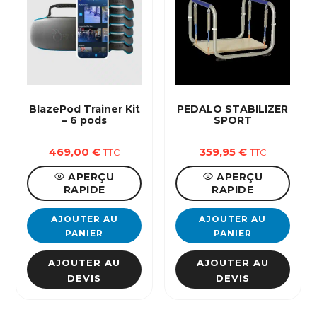
BlazePod Trainer Kit
PEDALO STABILIZER
– 6 pods
SPORT
469,00
€
359,95
€
TTC
TTC
APERÇU
APERÇU
RAPIDE
RAPIDE
AJOUTER AU
AJOUTER AU
PANIER
PANIER
AJOUTER AU
AJOUTER AU
DEVIS
DEVIS