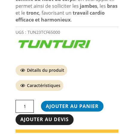
permet ainsi de solliciter les
jambes
, les
bras
et le
tronc
, favorisant un
travail cardio
efficace et harmonieux
.
UGS :
TUN23TCF65000
Détails du produit
Caractéristiques
quantité
AJOUTER AU PANIER
de
Vélo
AJOUTER AU DEVIS
elliptique
C65