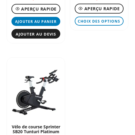
APERÇU RAPIDE
APERÇU RAPIDE
Ce
CHOIX DES OPTIONS
AJOUTER AU PANIER
produ
a
AJOUTER AU DEVIS
plusi
variat
Les
optio
peuve
être
chois
sur
la
page
du
produ
Vélo de course Sprinter
SB20 Tunturi Platinum