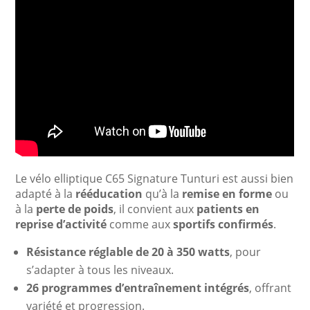
Le vélo elliptique C65 Signature Tunturi est aussi bien
adapté à la
rééducation
qu’à la
remise en forme
ou
à la
perte de poids
, il convient aux
patients en
reprise d’activité
comme aux
sportifs confirmés
.
Résistance réglable de 20 à 350 watts
, pour
s’adapter à tous les niveaux.
26 programmes d’entraînement intégrés
, offrant
variété et progression.