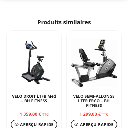
Produits similaires
VELO DROIT i.TFB Med
VELO SEMI-ALLONGE
– BH FITNESS
I.TFR ERGO – BH
FITNESS
1 359,00
€
1 299,00
€
TTC
TTC
APERÇU RAPIDE
APERÇU RAPIDE