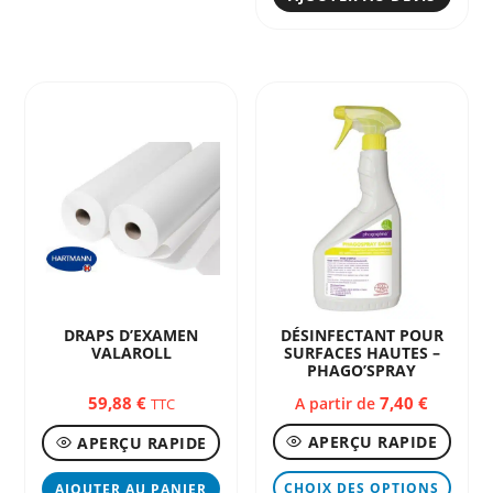
plusieurs
variations.
Les
options
peuvent
être
choisies
sur
la
page
du
produit
DRAPS D’EXAMEN
DÉSINFECTANT POUR
VALAROLL
SURFACES HAUTES –
PHAGO’SPRAY
59,88
€
7,40
€
A partir de
TTC
APERÇU RAPIDE
APERÇU RAPIDE
Ce
CHOIX DES OPTIONS
AJOUTER AU PANIER