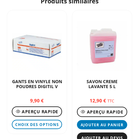
Produits similaires
GANTS EN VINYLE NON
SAVON CREME
POUDRES DIGITIL V
LAVANTE 5 L
9,90
€
12,90
€
TTC
APERÇU RAPIDE
APERÇU RAPIDE
Ce
CHOIX DES OPTIONS
AJOUTER AU PANIER
produit
a
AJOUTER AU DEVIS