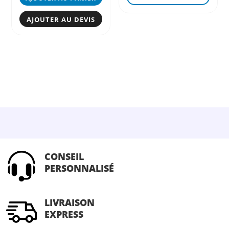
produ
a
AJOUTER AU DEVIS
plusi
variat
Les
optio
peuve
être
chois
sur
la
page
CONSEIL
du
PERSONNALISÉ
produ
LIVRAISON
EXPRESS