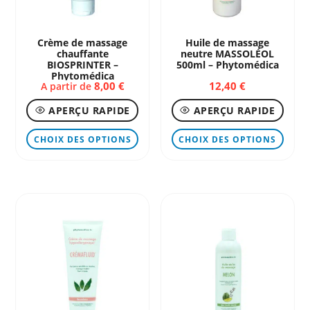
Crème de massage
Huile de massage
chauffante
neutre MASSOLÉOL
BIOSPRINTER –
500ml – Phytomédica
Phytomédica
8,00
€
12,40
€
A partir de
APERÇU RAPIDE
APERÇU RAPIDE
Ce
Ce
CHOIX DES OPTIONS
CHOIX DES OPTIONS
produit
produ
a
a
plusieurs
plusi
variations.
variat
Les
Les
options
optio
peuvent
peuve
être
être
choisies
chois
sur
sur