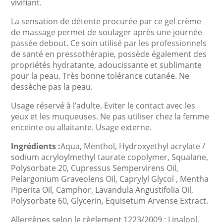
vivifiant.
La sensation de détente procurée par ce gel crème
de massage permet de soulager après une journée
passée debout. Ce soin utilisé par les professionnels
de santé en pressothérapie, possède également des
propriétés hydratante, adoucissante et sublimante
pour la peau. Très bonne tolérance cutanée. Ne
dessèche pas la peau.
Usage réservé à l’adulte. Eviter le contact avec les
yeux et les muqueuses. Ne pas utiliser chez la femme
enceinte ou allaitante. Usage externe.
Ingrédients :
Aqua, Menthol, Hydroxyethyl acrylate /
sodium acryloylmethyl taurate copolymer, Squalane,
Polysorbate 20, Cupressus Sempervirens Oil,
Pelargonium Graveolens Oil, Caprylyl Glycol , Mentha
Piperita Oil, Camphor, Lavandula Angustifolia Oil,
Polysorbate 60, Glycerin, Equisetum Arvense Extract.
Allergènes selon le règlement 1223/2009 : Linalool,