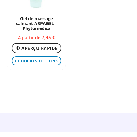
la
la
page
page
Gel de massage
calmant ARPAGEL –
du
du
Phytomédica
produit
produ
7,95
€
A partir de
APERÇU RAPIDE
Ce
CHOIX DES OPTIONS
produit
a
plusieurs
variations.
Les
options
peuvent
être
choisies
sur