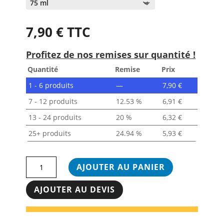
7,90
€
TTC
Profitez de nos remises sur quantité !
Quantité
Remise
Prix
1 - 6
produits
—
7,90
€
7 - 12 produits
12.53 %
6,91
€
13 - 24 produits
20 %
6,32
€
25+ produits
24.94 %
5,93
€
quantité
AJOUTER AU PANIER
de
Gel
AJOUTER AU DEVIS
de
massage
Jambes