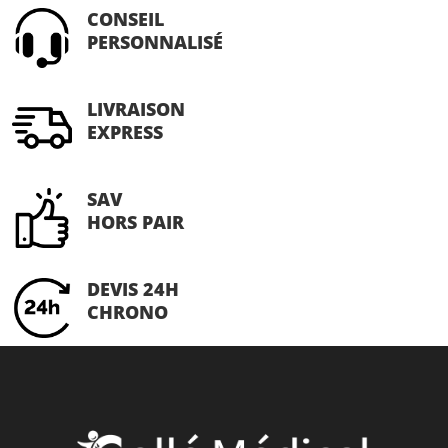
CONSEIL
la
PERSONNALISÉ
page
du
produit
LIVRAISON
EXPRESS
SAV
HORS PAIR
DEVIS 24H
CHRONO