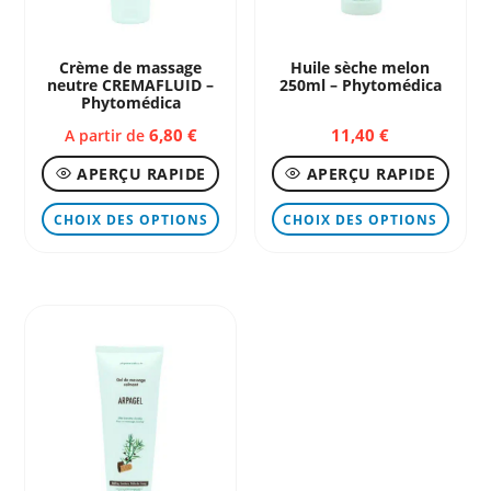
la
la
page
page
Crème de massage
Huile sèche melon
neutre CREMAFLUID –
250ml – Phytomédica
du
du
Phytomédica
produit
produ
6,80
€
11,40
€
A partir de
APERÇU RAPIDE
APERÇU RAPIDE
Ce
Ce
CHOIX DES OPTIONS
CHOIX DES OPTIONS
produit
produ
a
a
plusieurs
plusi
variations.
variat
Les
Les
options
optio
peuvent
peuve
être
être
choisies
chois
sur
sur